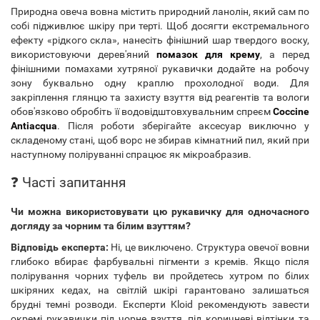
Природна овеча вовна містить природний ланолін, який сам по
собі підживлює шкіру при терті. Щоб досягти екстремального
ефекту «рідкого скла», нанесіть фінішний шар твердого воску,
використовуючи дерев'яний
помазок для крему
, а перед
фінішними помахами хутряної рукавички додайте на робочу
зону буквально одну краплю прохолодної води. Для
закріплення глянцю та захисту взуття від реагентів та вологи
обов'язково обробіть її водовідштовхувальним спреєм
Coccine
Antiacqua
. Після роботи зберігайте аксесуар виключно у
складеному стані, щоб ворс не збирав кімнатний пил, який при
наступному поліруванні спрацює як мікроабразив.
❓ Часті запитання
Чи можна використовувати цю рукавичку для одночасного
догляду за чорним та білим взуттям?
Відповідь експерта:
Ні, це виключено. Структура овечої вовни
глибоко вбирає фарбувальні пігменти з кремів. Якщо після
полірування чорних туфель ви пройдетесь хутром по білих
шкіряних кедах, на світлій шкірі гарантовано залишаться
брудні темні розводи. Експерти Kloid рекомендують завести
окремі рукавички під чорне взуття, під коричневі відтінки та