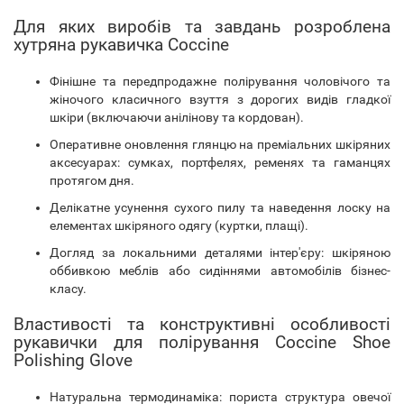
Для яких виробів та завдань розроблена
хутряна рукавичка Coccine
Фінішне та передпродажне полірування чоловічого та
жіночого класичного взуття з дорогих видів гладкої
шкіри (включаючи анілінову та кордован).
Оперативне оновлення глянцю на преміальних шкіряних
аксесуарах: сумках, портфелях, ременях та гаманцях
протягом дня.
Делікатне усунення сухого пилу та наведення лоску на
елементах шкіряного одягу (куртки, плащі).
Догляд за локальними деталями інтер'єру: шкіряною
оббивкою меблів або сидіннями автомобілів бізнес-
класу.
Властивості та конструктивні особливості
рукавички для полірування Coccine Shoe
Polishing Glove
Натуральна термодинаміка: пориста структура овечої