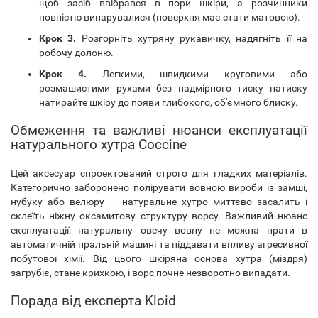
щоб засіб ввібрався в пори шкіри, а розчинники
повністю випарувалися (поверхня має стати матовою).
Крок 3.
Розгорніть хутряну рукавичку, надягніть її на
робочу долоню.
Крок 4.
Легкими, швидкими круговими або
розмашистими рухами без надмірного тиску натиску
натирайте шкіру до появи глибокого, об'ємного блиску.
Обмеження та важливі нюанси експлуатації
натурального хутра Coccine
Цей аксесуар спроектований строго для гладких матеріалів.
Категорично заборонено полірувати вовною вироби із замші,
нубуку або велюру — натуральне хутро миттєво засалить і
склеїть ніжну оксамитову структуру ворсу. Важливий нюанс
експлуатації: натуральну овечу вовну не можна прати в
автоматичній пральній машині та піддавати впливу агресивної
побутової хімії. Від цього шкіряна основа хутра (міздря)
загрубіє, стане крихкою, і ворс почне незворотно випадати.
Порада від експерта Kloid