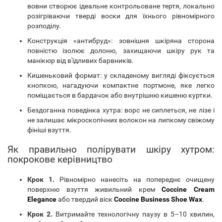
вовни створює ідеальне контрольоване тертя, локально
розігріваючи тверді воски для їхнього рівномірного
розподілу.
Конструкція «антибруд»: зовнішня шкіряна сторона
повністю ізолює долоню, захищаючи шкіру рук та
манікюр від в'їдливих барвників.
Кишеньковий формат: у складеному вигляді фіксується
кнопкою, нагадуючи компактне портмоне, яке легко
поміщається в бардачок або внутрішню кишеню куртки.
Бездоганна поведінка хутра: ворс не сиплеться, не лізе і
не залишає мікроскопічних волокон на липкому свіжому
фініші взуття.
Як правильно полірувати шкіру хутром:
покрокове керівництво
Крок 1.
Рівномірно нанесіть на попереднє очищену
поверхню взуття живильний крем
Coccine Cream
Elegance
або твердий віск
Coccine Business Shoe Wax
.
Крок 2.
Витримайте технологічну паузу в 5–10 хвилин,