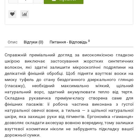
0
Опис
Відгуки (0)
Питання - Відповідь
Справжній преміальний догляд за високоякісною гладкою
шкірою виключає застосування жорстких синтетичних
волокон, які здатні залишити мікроскопічні подряпини на
делікатній фінішній обробці. Щоб підняти взуттєві воски на
миску туфель до стану бездоганного дзеркального глянцю
(гласажу), необхідний максимально м'який, щільний
натуральний ворс, здатний акумулювати тепло від тертя.
Складана рукавичка преміум-класу створена саме для
фінішних пасажів: її робоча частина виконана з густої
натуральної овечої вовни, а тильна — з щільної натуральної
шкіри, яка захищає руки від пігментів. Ергономіка «гаманця»
дозволяє складати аксесуар вовною всередину, тому залишки
взуттєвої косметики ніколи не забруднять підкладку вашої
дорожньої сумки.