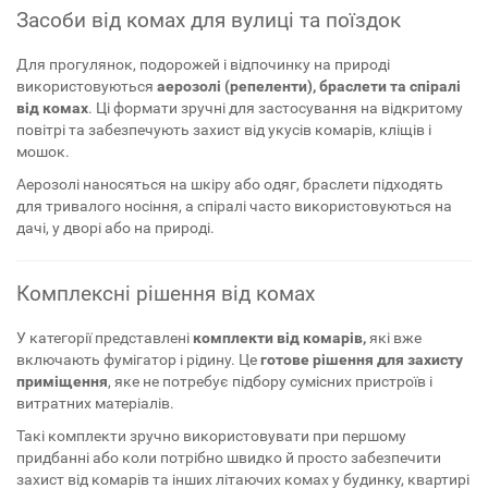
Засоби від комах для вулиці та поїздок
Для прогулянок, подорожей і відпочинку на природі
використовуються
аерозолі (репеленти), браслети та спіралі
від комах
. Ці формати зручні для застосування на відкритому
повітрі та забезпечують захист від укусів комарів, кліщів і
мошок.
Аерозолі наносяться на шкіру або одяг, браслети підходять
для тривалого носіння, а спіралі часто використовуються на
дачі, у дворі або на природі.
Комплексні рішення від комах
У категорії представлені
комплекти від комарів,
які вже
включають фумігатор і рідину. Це
готове рішення для захисту
приміщення
, яке не потребує підбору сумісних пристроїв і
витратних матеріалів.
Такі комплекти зручно використовувати при першому
придбанні або коли потрібно швидко й просто забезпечити
захист від комарів та інших літаючих комах у будинку, квартирі