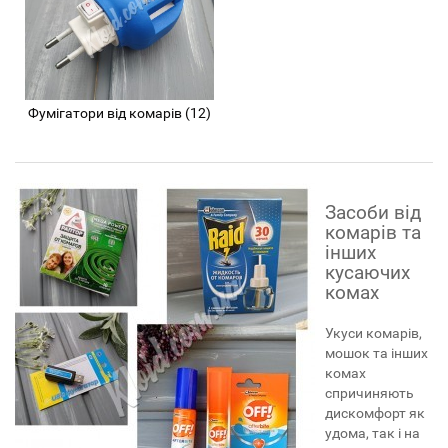
Фумігатори від комарів (12)
Засоби від
комарів та
інших
кусаючих
комах
Укуси комарів,
мошок та інших
комах
спричиняють
дискомфорт як
удома, так і на