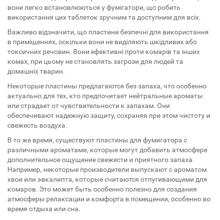
вони легко встановлюються у фумігатори, що робить
використання цих таблеток зручним та доступним для всіх.
Важливо відзначити, що пластини безпечні для використання
в приміщеннях, оскільки вони не виділяють шкідливих або
токсичних речовин. Вони ефективні проти комарів та інших
комах, при цьому не становлять загрози для людей та
домашніх тварин.
Некоторые пластины предлагаются без запаха, что особенно
актуально для тех, кто предпочитает нейтральные ароматы
или страдает от чувствительности к запахам. Они
обеспечивают надежную защиту, сохраняя при этом чистоту и
свежесть воздуха.
В то же время, существуют пластины для фумигатора с
различными ароматами, которые могут добавить атмосфере
дополнительное ощущение свежести и приятного запаха.
Например, некоторые производители выпускают с ароматом
хвои или эвкалипта, которые считаются отпугивающими для
комаров. Это может быть особенно полезно для создания
атмосферы релаксации и комфорта в помещении, особенно во
время отдыха или сна.