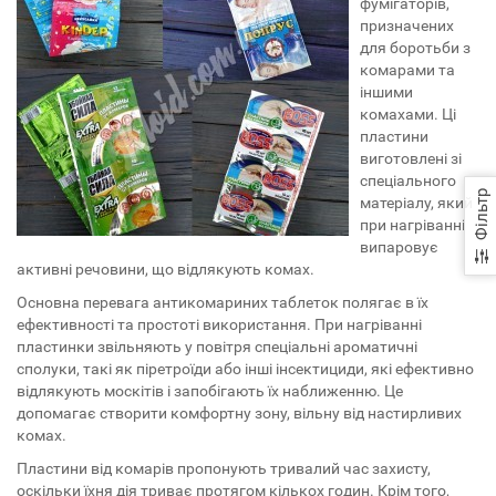
фумігаторів,
призначених
для боротьби з
комарами та
іншими
комахами. Ці
пластини
виготовлені зі
спеціального
Фільтр
матеріалу, який
при нагріванні
випаровує
активні речовини, що відлякують комах.
Основна перевага антикомариних таблеток полягає в їх
ефективності та простоті використання. При нагріванні
пластинки звільняють у повітря спеціальні ароматичні
сполуки, такі як піретроїди або інші інсектициди, які ефективно
відлякують москітів і запобігають їх наближенню. Це
допомагає створити комфортну зону, вільну від настирливих
комах.
Пластини від комарів пропонують тривалий час захисту,
оскільки їхня дія триває протягом кількох годин. Крім того,