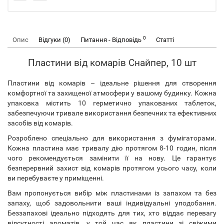
0
Опис
Відгуки (0)
Питання - Відповідь
Статті
Пластини від комарів Снайпер, 10 шт
Пластини від комарів – ідеальне рішення для створення
комфортної та захищеної атмосфери у вашому будинку. Кожна
упаковка містить 10 герметично упакованих таблеток,
забезпечуючи тривале використання безпечних та ефективних
засобів від комарів.
Розроблено спеціально для використання з фумігаторами.
Кожна пластина має тривалу дію протягом 8-10 годин, після
чого рекомендується замінити її на нову. Це гарантує
безперервний захист від комарів протягом усього часу, коли
ви перебуваєте у приміщенні.
Вам пропонується вибір між пластинами із запахом та без
запаху, щоб задовольнити ваші індивідуальні уподобання.
Беззапахові ідеально підходять для тих, хто віддає перевагу
відсутності ароматів, у той час як пластини зі свіжими