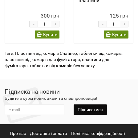
пластини
300 грн
125 грн
-
-
+
+
Купити
Купити
Теги:
Пластини від комарів Снайпер
,
таблетки від комарів
,
пластини від комарів для фумігатора
,
пластини для
фумігатора
,
таблетки від комарів без запаху
Підписка на новини
Будьте в курсі нових акцій та спецпропозицій!
Підписатися
Про нас
Доставка і оплата
Політика конфіденційності