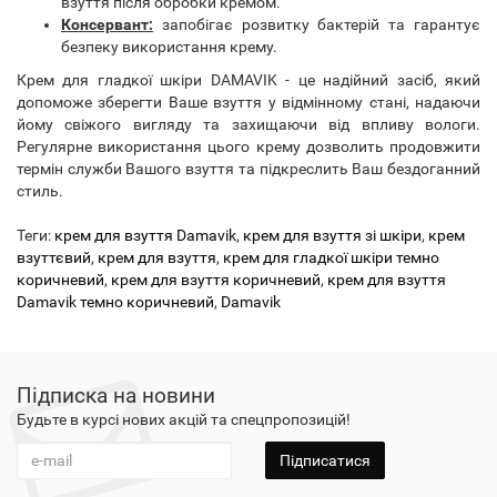
взуття після обробки кремом.
Консервант:
запобігає розвитку бактерій та гарантує
безпеку використання крему.
Крем для гладкої шкіри DAMAVIK - це надійний засіб, який
допоможе зберегти Ваше взуття у відмінному стані, надаючи
йому свіжого вигляду та захищаючи від впливу вологи.
Регулярне використання цього крему дозволить продовжити
термін служби Вашого взуття та підкреслить Ваш бездоганний
стиль.
Теги:
крем для взуття Damavik
,
крем для взуття зі шкіри
,
крем
взуттєвий
,
крем для взуття
,
крем для гладкої шкіри темно
коричневий
,
крем для взуття коричневий
,
крем для взуття
Damavik темно коричневий
,
Damavik
Підписка на новини
Будьте в курсі нових акцій та спецпропозицій!
Підписатися