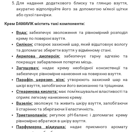
Для надання додаткового блиску та глянцю взуття,
акуратно відполіруйте його за допомогою м'якої щітки
або сухої ганчірки.
Крем DAMAVIK містить такі компоненти:
Вода:
забезпечує зволоження та рівномірний розподіл
крему по поверхні взуття.
Силікон:
створює захисний шар, який відштовхує вологу
та допомагає зберегти взуття у відмінному стані.
Акрилова дисперсія:
забезпечує гарну адгезію та
покращує забарвлення потертих місць.
Загущувач:
надає крему необхідної консистенції та
забезпечує рівномірне нанесення на поверхню взуття.
Парафін, церезин, віск:
утворюють захисний шар на
шкірі взуття, запобігаючи його висиханню та тріщинам.
Стеаринова кислота:
має пом'якшувальні властивості та
сприяє легкому нанесенню крему.
Вазелін:
зволожує та живить шкіру взуття, запобігаючи
її старінню та зберігаючи її еластичність.
Триетаноламін:
регулює pH-баланс і допомагає крему
рівномірно вбратися в шкіру взуття.
Парфумерна віддушка:
надає приємного аромату