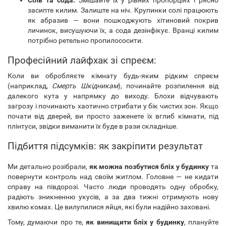
засипте килим. Залиште на ніч. Крупинки солі працюють
як абразив — вони пошкоджують хітиновий покрив
личинок, висушуючи їх, а сода дезінфікує. Вранці килим
потрібно ретельно пропилососити.
Професійний лайфхак зі спреєм:
Коли ви обробляєте кімнату будь-яким рідким спреєм
(наприклад,
Смерть Шкідникам
), починайте розпилення від
далекого кута у напрямку до виходу. Блохи відчувають
загрозу і починають хаотично стрибати у бік чистих зон. Якщо
почати від дверей, ви просто заженете їх вглиб кімнати, під
плінтуси, звідки виманити їх буде в рази складніше.
Підбиття підсумків: як закріпити результат
Ми детально розібрали,
як можна позбутися бліх у будинку
та
повернути контроль над своїм житлом. Головне — не кидати
справу на півдорозі. Часто люди проводять одну обробку,
радіють зникненню укусів, а за два тижні отримують нову
хвилю комах. Це вилупилися яйця, які були надійно заховані.
Тому, думаючи про те,
як винищити бліх у будинку
, плануйте