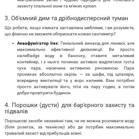
захисту спальної зони та м'яких крісел.
3. Об'ємний дим та дрібнодисперсний туман
Що робити, якщо кімната заставлена ​​меблями, і ви розумієте,
що фізично не зможете обприскати кожен сантиметр?
Аквафумігатор Irex
:
Геніальний винахід для лінивої, але
максимально ефективної дезінсекції. Ви просто
налиBadge воду в баночку, ставите металевий
контейнер, і з нього починає активно виділятися густа
суха пара, насичена активною речовиною. Пара
проникає абсолютно скрізь — за шафи, під шпалери,
всередину вентиляції та у ворс килимів. Вам потрібно
просто активувати його, піти на пару годин, а потім
добре провітрити будинок.
4. Порошки (дусти) для бар'єрного захисту та
підвалів
Порошкові засоби незамінні там, че не можна розливати воду
(біля розеток, за технікою) або де потрібен максимально
тривалий захист від прибульців зовні.