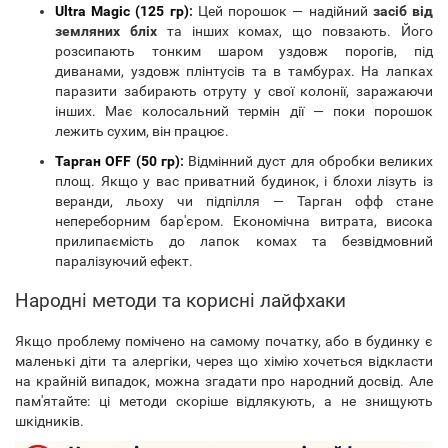
Ultra Magic (125 гр)
:
Цей порошок — надійний
засіб від
земляних бліх
та інших комах, що повзають. Його
розсипають тонким шаром уздовж порогів, під
диванами, уздовж плінтусів та в тамбурах. На лапках
паразити забирають отруту у свої колонії, заражаючи
інших. Має колосальний термін дії — поки порошок
лежить сухим, він працює.
Тарган OFF (50 гр)
:
Відмінний дуст для обробки великих
площ. Якщо у вас приватний будинок, і блохи лізуть із
веранди, льоху чи підпілля — Тарган офф стане
непереборним бар'єром. Економічна витрата, висока
прилипаємість до лапок комах та безвідмовний
паралізуючий ефект.
Народні методи та корисні лайфхаки
Якщо проблему помічено на самому початку, або в будинку є
маленькі діти та алергіки, через що хімію хочеться відкласти
на крайній випадок, можна згадати про народний досвід. Але
пам'ятайте: ці методи скоріше відлякують, а не знищують
шкідників.