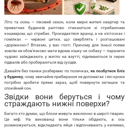
Літо та осінь — піковий сезон, коли мирні жителі квартир та
приватних будинків раптово стикаються зі стрибаючим
кошмаром, що стрибає. Прокидаєтеся вранці, а на кісточках і
гомілках — червоні цятки, що сверблять і розташовані
«доріжкою»? Вітаємо, у вас гості. Причому для їхньої появи
зовсім не обов'язково мати вдома кішку чи собаку — паразити
чудово заїжджають у житло на взутті, піднімаються із сирих
підвалів або пробираються від сусідів.
Давайте без паніки розберемо по поличках,
як позбутися бліх
у будинку
, чому звичайне прибирання не допомагає і які кроки
потрібно зробити прямо зараз, щоб повернути затишок та
спокійний сон.
Звідки вони беруться і чому
страждають нижні поверхи?
Багато хто думає, що блохи живуть виключно в шерсті тварин.
Це міф. На вихованці вони тільки обідають, а ось
розмножуються, відкладають яйця і відпочивають у килимах,