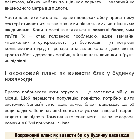
плінтусах, м'яких меблях та щілинах паркету — зазвичай не
вище одного метра від підлоги.
Часто власники житла на перших поверхах або у приватному
секторі стикаються з так званими підвальними чи піщаними
шкідниками. Коли в оселі з'являються ці
земляні блохи, чим
труїти
їх — стає головною проблемою, адже звичайні
«пшикалки» з супермаркету тут безпорадні. Тут потрібен
комплексний підхід і препарати із залишковою дією, які не
просто вб'ють дорослих особин, а й знищать личинки в ґрунті
чи підпіллі.
Покроковий план: як вивести бліх у будинку
назавжди
Просто побризкати кути отрутою — це затягнути війну на
місяці. Щоб перемогти популяцію повністю, потрібно діяти
системно. Запам'ятайте: одна самка блохи відкладає до 50
яєць на день. Вони не липкі, легко скочуються з шерсті тварин і
падають на підлогу. Тому ваша головна мета — не лише дорослі
комахи, а й їхні приховані гнізда.