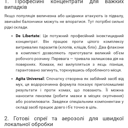
1. Професійні концентрати для важких
випадків
Якщо популяція величезна або шкідники атакують із підвалу,
звичайні балончики можуть не впоратися. Тут потрібні сильні
рідкі склади.
De Libertate
:
Це потужний професійний інсектицидний
концентрат. Він працює проти цілого комплексу
витривалих паразитів (клопів, кліщів, бліх). Два флакони
в комплекті дозволяють приготувати великий об'єм
робочого розчину. Перевага — тривала залишкова дія на
поверхнях. Комахи, які вилупляться з яєць пізніше,
гарантовано загинуть, торкнувшись обробленого місця.
Agita Universal
:
Спочатку створена як забійний засіб від
мух, ця водорозчинна формула показує приголомшливі
результати і проти комах, що повзають. Її можна
наносити пензлем (робити мазки в місцях скупчення)
або розпилювати. Завдяки спеціальним компонентам у
складі засіб працює довго і б'є точно в ціль.
2. Готові спреї та аерозолі для швидкої
локальної обробки