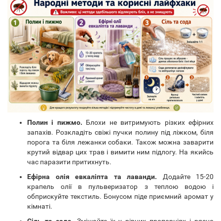
Полин і пижмо.
Блохи не витримують різких ефірних
запахів. Розкладіть свіжі пучки полину під ліжком, біля
порога та біля лежанки собаки. Також можна заварити
крутий відвар цих трав і вимити ним підлогу. На якийсь
час паразити притихнуть.
Ефірна олія евкаліпта та лаванди.
Додайте 15-20
крапель олії в пульверизатор з теплою водою і
обприскуйте текстиль. Бонусом піде приємний аромат у
кімнаті.
Сіль та сода.
Змішайте їх у рівних пропорціях і рясно