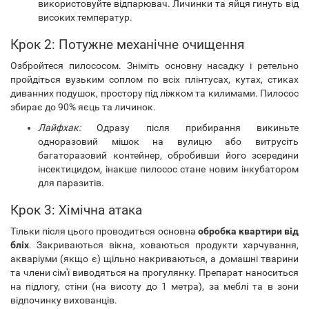
використовуйте відпарювач. Личинки та яйця гинуть від
високих температур.
Крок 2: Потужне механічне очищення
Озбройтеся пилососом. Зніміть основну насадку і ретельно
пройдіться вузьким соплом по всіх плінтусах, кутах, стиках
диванних подушок, простору під ліжком та килимами. Пилосос
збирає до 90% яєць та личинок.
Лайфхак:
Одразу після прибирання викиньте
одноразовий мішок на вулицю або витрусіть
багаторазовий контейнер, обробивши його зсередини
інсектицидом, інакше пилосос стане новим інкубатором
для паразитів.
Крок 3: Хімічна атака
Тільки після цього проводиться основна
обробка квартири від
бліх
. Закриваються вікна, ховаються продукти харчування,
акваріуми (якщо є) щільно накриваються, а домашні тварини
та члени сім'ї виводяться на прогулянку. Препарат наноситься
на підлогу, стіни (на висоту до 1 метра), за меблі та в зони
відпочинку вихованців.