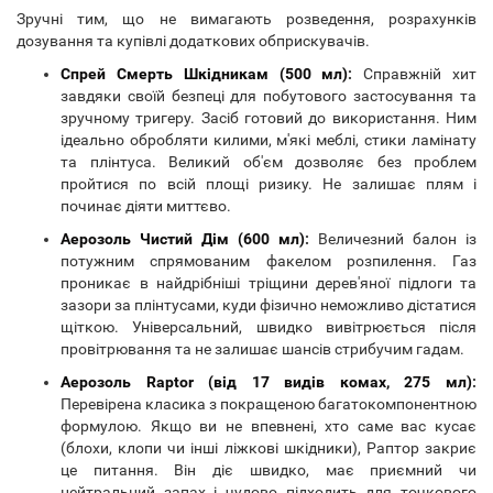
Зручні тим, що не вимагають розведення, розрахунків
дозування та купівлі додаткових обприскувачів.
Спрей Смерть Шкідникам (500 мл)
:
Справжній хит
завдяки своїй безпеці для побутового застосування та
зручному тригеру. Засіб готовий до використання. Ним
ідеально обробляти килими, м'які меблі, стики ламінату
та плінтуса. Великий об'єм дозволяє без проблем
пройтися по всій площі ризику. Не залишає плям і
починає діяти миттєво.
Аерозоль Чистий Дім (600 мл)
:
Величезний балон із
потужним спрямованим факелом розпилення. Газ
проникає в найдрібніші тріщини дерев'яної підлоги та
зазори за плінтусами, куди фізично неможливо дістатися
щіткою. Універсальний, швидко вивітрюється після
провітрювання та не залишає шансів стрибучим гадам.
Аерозоль Raptor (від 17 видів комах, 275 мл)
:
Перевірена класика з покращеною багатокомпонентною
формулою. Якщо ви не впевнені, хто саме вас кусає
(блохи, клопи чи інші ліжкові шкідники), Раптор закриє
це питання. Він діє швидко, має приємний чи
нейтральний запах і чудово підходить для точкового