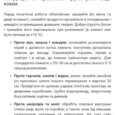
комах
Перед початком роботи обов'язково закрийте всі вікна та
двері в кімнаті, сховайте продукти харчування в холодильник і
виведіть із приміщення домашніх тварин. Добре струсіть балон
і тримайте його вертикально при розпиленні (в кімнаті має
бути тепліше за +10 °C).
Проти мух, мошок і комарів:
починайте розпилювати
спрей з далекого кутка кімнати, поступово рухаючись
спиною до виходу. Спрямовуйте струмінь прямо в
повітря і в місця, де комахи найчастіше сидять. Для
стандартної кімнати у 25–30 кв.м достатньо всього 3–5
секунд розпилення.
Проти тарганів, клопів і мурах:
рясно залийте засобом
усі приховані шляхи їхнього переміщення з відстані 20
см. Пройдіться по щілинах уздовж плінтусів, простору за
дверними коробками, трубах водопроводу, зворотному
боці килимів, картин та диванів.
Проти шкіроїдів та молі:
обробіть порожні внутрішні
стінки шаф, валіз та коробок, а також зони під ліжками,
радіаторами опалення та плінтусами. На сам одяг