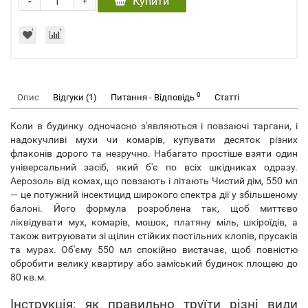
-
Купити
+
0
Опис
Відгуки (1)
Питання - Відповідь
Статті
Коли в будинку одночасно з'являються і повзаючі таргани, і
надокучливі мухи чи комарів, купувати десяток різних
флаконів дорого та незручно. Набагато простіше взяти один
універсальний засіб, який б'є по всіх шкідниках одразу.
Аерозоль від комах, що повзають і літають Чистий дім, 550 мл
— це потужний інсектицид широкого спектра дії у збільшеному
балоні. Його формула розроблена так, щоб миттєво
ліквідувати мух, комарів, мошок, платяну міль, шкіроїдів, а
також витруювати зі щілин стійких постільних клопів, прусаків
та мурах. Об'єму 550 мл спокійно вистачає, щоб повністю
обробити велику квартиру або заміський будинок площею до
80 кв.м.
Інструкція: як правильно труїти різні види