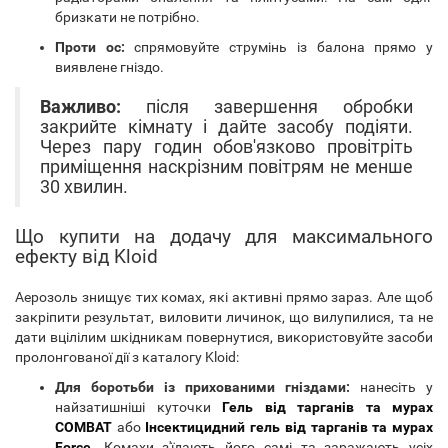
бризкати не потрібно.
Проти ос:
спрямовуйте струмінь із балона прямо у
виявлене гніздо.
Важливо:
після завершення обробки
закрийте кімнату і дайте засобу подіяти.
Через пару годин обов'язково провітріть
приміщення наскрізним повітрям не менше
30 хвилин.
Що купити на додачу для максимального
ефекту від Kloid
Аерозоль знищує тих комах, які активні прямо зараз. Але щоб
закріпити результат, виловити личинок, що вилупилися, та не
дати вцілілим шкідникам повернутися, використовуйте засоби
пролонгованої дії з каталогу Kloid:
Для боротьби із прихованими гніздами:
нанесіть у
найзатишніші куточки
Гель від тарганів та мурах
COMBAT
або
Інсектицидний гель від тарганів та мурах
Force
. Комахи з'їдають його самі та заражають усіх