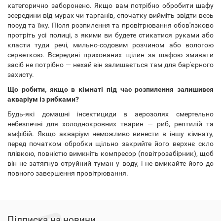
категорично заборонено. Якщо вам потрібно обробити шафу
зсередини від мурах чи тарганів, спочатку вийміть звідти весь
посуд та їжу. Після розпилення та провітрювання обов'язково
протріть усі полиці, з якими ви будете стикатися руками або
класти туди речі, мильно-содовим розчином або вологою
серветкою. Всередині прихованих щілин за шафою змивати
засіб не потрібно — нехай він залишається там для бар'єрного
захисту.
Що робити, якщо в кімнаті під час розпилення залишився
акваріум із рибками?
Будь-які домашні інсектициди в аерозолях смертельно
небезпечні для холоднокровних тварин — риб, рептилій та
амфібій. Якщо акваріум неможливо винести в іншу кімнату,
перед початком обробки щільно закрийте його верхнє скло
плівкою, повністю вимкніть компресор (повітрозабірник), щоб
він не затягнув отруйний туман у воду, і не вмикайте його до
повного завершення провітрювання.
Підписка на новини