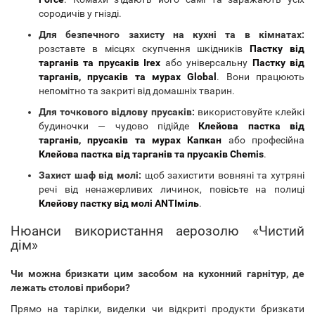
сородичів у гнізді.
Для безпечного захисту на кухні та в кімнатах:
розставте в місцях скупчення шкідників
Пастку від
тарганів та прусаків Irex
або універсальну
Пастку від
тарганів, прусаків та мурах Global
. Вони працюють
непомітно та закриті від домашніх тварин.
Для точкового відлову прусаків:
використовуйте клейкі
будиночки — чудово підійде
Клейова пастка від
тарганів, прусаків та мурах Капкан
або професійна
Клейова пастка від тарганів та прусаків Chemis
.
Захист шаф від молі:
щоб захистити вовняні та хутряні
речі від ненажерливих личинок, повісьте на полиці
Клейову пастку від молі ANTIміль
.
Нюанси використання аерозолю «Чистий
дім»
Чи можна бризкати цим засобом на кухонний гарнітур, де
лежать столові прибори?
Прямо на тарілки, виделки чи відкриті продукти бризкати