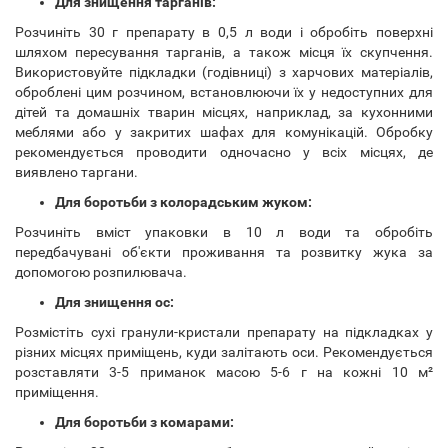
Для знищення тарганів:
Розчиніть 30 г препарату в 0,5 л води і обробіть поверхні
шляхом пересування тарганів, а також місця їх скупчення.
Використовуйте підкладки (годівниці) з харчових матеріалів,
оброблені цим розчином, встановлюючи їх у недоступних для
дітей та домашніх тварин місцях, наприклад, за кухонними
меблями або у закритих шафах для комунікацій. Обробку
рекомендується проводити одночасно у всіх місцях, де
виявлено таргани.
Для боротьби з колорадським жуком:
Розчиніть вміст упаковки в 10 л води та обробіть
передбачувані об'єкти проживання та розвитку жука за
допомогою розпилювача.
Для знищення ос:
Розмістіть сухі гранули-кристали препарату на підкладках у
різних місцях приміщень, куди залітають оси. Рекомендується
розставляти 3-5 приманок масою 5-6 г на кожні 10 м²
приміщення.
Для боротьби з комарами: