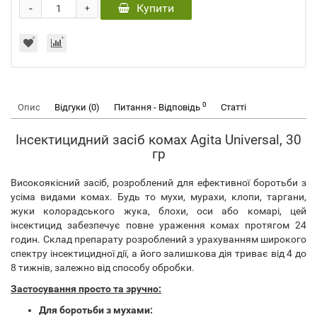
-
Купити
+
0
Опис
Відгуки (0)
Питання - Відповідь
Статті
Інсектицидний засіб комах Agita Universal, 30
гр
Високоякісний засіб, розроблений для ефективної боротьби з
усіма видами комах. Будь то мухи, мурахи, клопи, таргани,
жуки колорадського жука, блохи, оси або комарі, цей
інсектицид забезпечує повне ураження комах протягом 24
годин. Склад препарату розроблений з урахуванням широкого
спектру інсектицидної дії, а його залишкова дія триває від 4 до
8 тижнів, залежно від способу обробки.
Застосування просто та зручно:
Для боротьби з мухами: