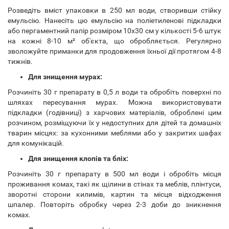
Розведіть вміст упаковки в 250 мл води, створивши стійку
емульсію. Нанесіть цю емульсію на поліетиленові підкладки
або пергаментний папір розміром 10x30 см у кількості 5-6 штук
на кожні 8-10 м² об'єкта, що обробляється. Регулярно
зволожуйте приманки для продовження їхньої дії протягом 4-8
тижнів.
Для знищення мурах:
Розчиніть 30 г препарату в 0,5 л води та обробіть поверхні по
шляхах пересування мурах. Можна використовувати
підкладки (годівниці) з харчових матеріалів, оброблені цим
розчином, розміщуючи їх у недоступних для дітей та домашніх
тварин місцях: за кухонними меблями або у закритих шафах
для комунікацій.
Для знищення клопів та бліх:
Розчиніть 30 г препарату в 500 мл води і обробіть місця
проживання комах, такі як щілини в стінах та меблів, плінтуси,
зворотні сторони килимів, картин та місця відходження
шпалер. Повторіть обробку через 2-3 доби до зникнення
комах.