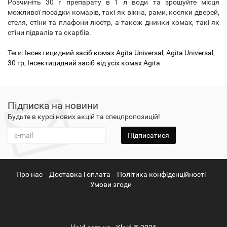
Розчиніть 30 г препарату в 1 л води та зрошуйте місця
можливої ​​посадки комарів, такі як вікна, рами, косяки дверей,
стеля, стіни та плафони люстр, а також днинки комах, такі як
стіни підвалів та скарбів.
Теги:
Інсектицидний засіб комах Agita Universal
,
Agita Universal
,
30 гр
,
Інсектицидний засіб від усіх комах Agita
Підписка на новини
Будьте в курсі нових акцій та спецпропозицій!
Підписатися
Про нас
Доставка і оплата
Політика конфіденційності
Умови згоди