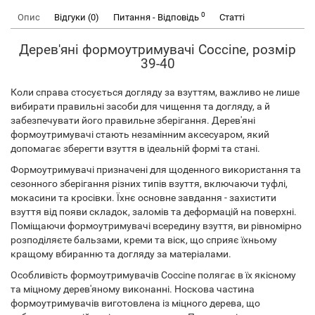
0
Опис
Відгуки (0)
Питання - Відповідь
Статті
Дерев'яні формоутримувачі Coccine, розмір
39-40
Коли справа стосується догляду за взуттям, важливо не лише
вибирати правильні засоби для чищення та догляду, а й
забезпечувати його правильне зберігання. Дерев'яні
формоутримувачі стають незамінним аксесуаром, який
допомагає зберегти взуття в ідеальній формі та стані.
Формоутримувачі призначені для щоденного використання та
сезонного зберігання різних типів взуття, включаючи туфлі,
мокасини та кросівки. Їхнє основне завдання - захистити
взуття від появи складок, заломів та деформацій на поверхні.
Поміщаючи формоутримувачі всередину взуття, ви рівномірно
розподіляєте бальзами, креми та віск, що сприяє їхньому
кращому вбиранню та догляду за матеріалами.
Особливість формоутримувачів Coccine полягає в їх якісному
та міцному дерев'яному виконанні. Носкова частина
формоутримувачів виготовлена ​​із міцного дерева, що