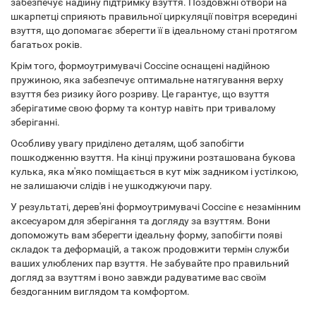
забезпечує надійну підтримку взуття. Поздовжні отвори на
шкарпетці сприяють правильної циркуляції повітря всередині
взуття, що допомагає зберегти її в ідеальному стані протягом
багатьох років.
Крім того, формоутримувачі Coccine оснащені надійною
пружиною, яка забезпечує оптимальне натягування верху
взуття без ризику його розриву. Це гарантує, що взуття
зберігатиме свою форму та контур навіть при тривалому
зберіганні.
Особливу увагу приділено деталям, щоб запобігти
пошкодженню взуття. На кінці пружини розташована букова
кулька, яка м'яко поміщається в кут між задником і устілкою,
не залишаючи слідів і не ушкоджуючи пару.
У результаті, дерев'яні формоутримувачі Coccine є незамінним
аксесуаром для зберігання та догляду за взуттям. Вони
допоможуть вам зберегти ідеальну форму, запобігти появі
складок та деформацій, а також продовжити термін служби
ваших улюблених пар взуття. Не забувайте про правильний
догляд за взуттям і воно завжди радуватиме вас своїм
бездоганним виглядом та комфортом.