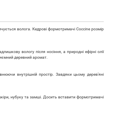
ичується волога. Кедрові формотримачі Coccine розмір
лишкову вологу після носіння, а природні ефірні олії
риємний деревний аромат.
внюючи внутрішній простір. Завдяки цьому дерев'яні
 шкіри, нубуку та замші. Досить вставити формотримачі