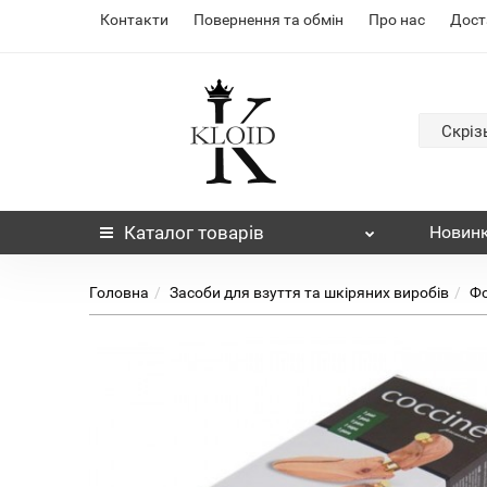
Контакти
Повернення та обмін
Про нас
Дост
Скріз
Каталог
товарів
Новин
Головна
Засоби для взуття та шкіряних виробів
Фо