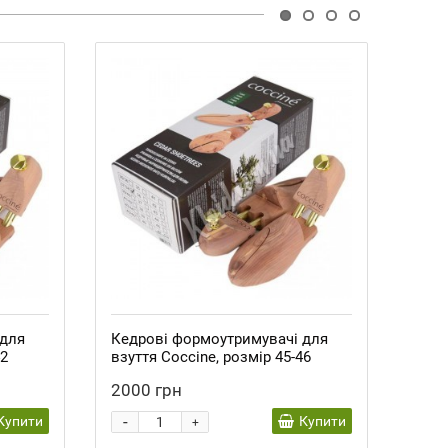
 для
Кедрові формоутримувачі для
Дере
42
взуття Coccine, розмір 45-46
взут
2000 грн
430
-
-
Купити
Купити
+