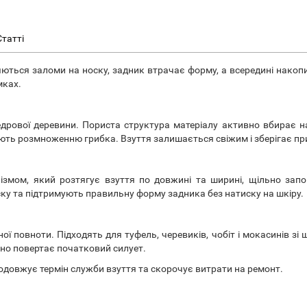
Статті
яються заломи на носку, задник втрачає форму, а всередині накоп
мках.
дрової деревини. Пориста структура матеріалу активно вбирає над
ють розмноженню грибка. Взуття залишається свіжим і зберігає п
змом, який розтягує взуття по довжині та ширині, щільно запо
у та підтримують правильну форму задника без натиску на шкіру.
ої повноти. Підходять для туфель, черевиків, чобіт і мокасинів зі
воно повертає початковий силует.
довжує термін служби взуття та скорочує витрати на ремонт.