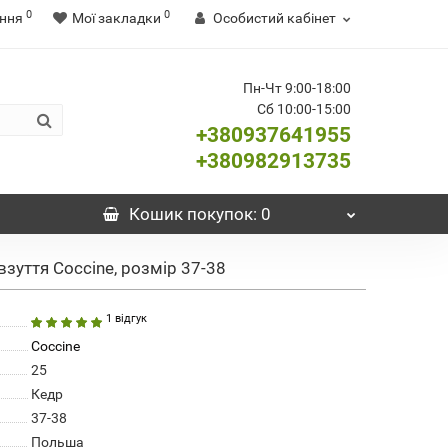
0
0
ння
Мої закладки
Особистий кабінет
Пн-Чт 9:00-18:00
Сб 10:00-15:00
+380937641955
+380982913735
Кошик
покупок
: 0
зуття Coccine, розмір 37-38
1 відгук
Coccine
25
Кедр
37-38
Польша