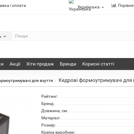
авка і оплата
Порівня
Українська
ь
ки
Акції
Хіти продаж
Бренди
Корисні статті
Кедрові формоутримувачі для в
рмоутримувачі для взуття
Рейтинг:
Бренд:
Довжина, см:
Матеріал:
Розмір:
Країна виробник: