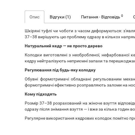
0
Опис
Відгуки (1)
Питання - Відповідь
Шкіряні туфлі чи чоботи з часом деформуються: з'явл
37–38 вирішують цю проблему одразу в кількох напря
Натуральний кедр — не просто дерево
Колодки виготовлені з необробленої, нефарбованої ке
кедру нейтралізують неприємні запахи та перешкоджа
Регулювання під будь-яку колодку
Обувні формотримачі обладнані регульованим механі
формотримачі ефективно розправляють заломи на носк
Кому підходять
Розмір 37–38 розрахований на жіноче взуття відповідн
одразу після знімання взуття — і вже за кілька годин 
Регулярне використання кедрових колодок помітно про