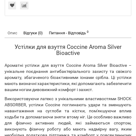
0
Опис
Відгуки (0)
Питання - Відповідь
Устілки для взуття Coccine Aroma Silver
Bioactive
Ароматні устілки для взуття Coccine Aroma Silver Bioactive –
унікальне поєднання антибактеріального захисту та свіжого
аромату, збагаченого біоактивними іонами срібла. Ці устілки
мають визначні характеристики, які допомагають забезпечити
вашим ногам дивовижний комфорт і захист.
Використовуючи латекс з унікальними властивостями SHOCK
ABSORBER, устілки Coccine поглинають удари та зменшують
навантаження на суглоби та кістки, пом'якшуючи вплив
ходьби та допомагаючи зняти втому ніг. Це особливо важливо
для фізично активних людей, які займаються спортом,
виконують фізичну роботу або мають надмірну вагу, яким
необхідна додаткова підтримка та комфорт у повсякденному