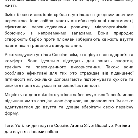
житті.
Зміст біоактивних іонів срібла в устілках є ще одним значним
перевагою. Іони срібла мають антибактеріальні властивості,
ефективно перешкоджаючи розвитку мікроорганізмів і
борючись з неприємними запахами. Вони природно
створюють бар'єр проти плісняви ​​і зберігають свіжість взуття
навіть після тривалого використання.
Рекомендуємо устілки Coccine всім, хто цінує своє здоров'я та
комфорт. Вони ідеально підходять для занять спортом,
трекінгу та повсякденного використання. Також вони
особливо ефективні для тих, хто страждає від підвищеної
пітливості ніг, оскільки допомагають підтримувати сухість та
свіжість навіть за умов інтенсивної активності.
Міцність та довговічність устілок забезпечується їх особливою
підгинанням та спеціальною формою, які дозволяють їм легко
адаптуватися до взуття та довше зберігати свою первісну
форму.
Теги:
Устілки для взуття Coccine Aroma Silver Bioactive
,
Устілки
для взуття з іонами срібла