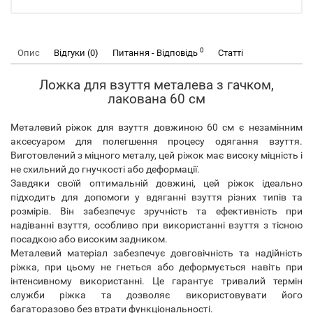
0
Опис
Відгуки (0)
Питання - Відповідь
Статті
Ложка для взуття металева з гачком,
лакована 60 см
Металевий ріжок для взуття довжиною 60 см є незамінним
аксесуаром для полегшення процесу одягання взуття.
Виготовлений з міцного металу, цей ріжок має високу міцність і
не схильний до гнучкості або деформації.
Завдяки своїй оптимальній довжині, цей ріжок ідеально
підходить для допомоги у вдяганні взуття різних типів та
розмірів. Він забезпечує зручність та ефективність при
надіванні взуття, особливо при використанні взуття з тісною
посадкою або високим задником.
Металевий матеріал забезпечує довговічність та надійність
ріжка, при цьому не гнеться або деформується навіть при
інтенсивному використанні. Це гарантує тривалий термін
служби ріжка та дозволяє використовувати його
багаторазово без втрати функціональності.