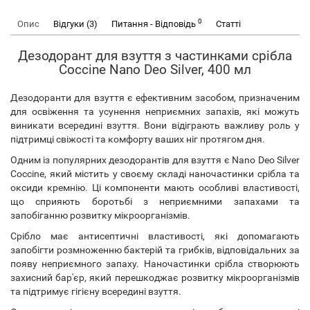
0
Опис
Відгуки (3)
Питання - Відповідь
Статті
Дезодорант для взуття з частинками срібла
Coccine Nano Deo Silver, 400 мл
Дезодоранти для взуття є ефективним засобом, призначеним
для освіження та усунення неприємних запахів, які можуть
виникати всередині взуття. Вони відіграють важливу роль у
підтримці свіжості та комфорту ваших ніг протягом дня.
Одним із популярних дезодорантів для взуття є Nano Deo Silver
Coccine, який містить у своєму складі наночастинки срібла та
оксиди кремнію. Ці компоненти мають особливі властивості,
що сприяють боротьбі з неприємними запахами та
запобіганню розвитку мікроорганізмів.
Срібло має антисептичні властивості, які допомагають
запобігти розмноженню бактерій та грибків, відповідальних за
появу неприємного запаху. Наночастинки срібла створюють
захисний бар'єр, який перешкоджає розвитку мікроорганізмів
та підтримує гігієну всередині взуття.