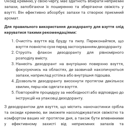
Оксид кремнію, у свою чергу, має здатність вбирати неприємні
запахи, запобігаючи їх поширенню та зберігаючи свіжість у
взутті. Він ефективно абсорбує запахи та створює приємний
аромат.
Для правильного використання дезодоранту для взуття слід
керуватися такими рекомендаціями:
Очистіть взуття від бруду та пилу. Переконайтеся, що
взуття повністю сухе перед застосуванням дезодоранту.
Струсіть флакон дезодоранту для рівномірного
розподілу вмісту.
Нанесіть дезодорант на внутрішню поверхню взуття,
фокусуючись на областях, де зазвичай накопичуються
запахи, наприклад устілка або внутрішня підошва.
Дозвольте дезодоранту висохнути протягом декількох
хвилин, перш ніж одягати взуття.
Повторюйте процедуру за необхідності або відповідно до
інструкцій на упаковці дезодоранту.
З дезодорантом для взуття, що містить наночастинки срібла
та оксиди кремнію, ви зможете насолоджуватися свіжістю та
комфортом ваших ніг протягом дня, а також бути впевненими
у ефективному захисті від неприємних запахів та