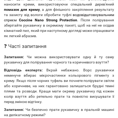
наносити креми, використовуючи спеціальний дерев'яний
помазок для крему
, а для фінішного закріплення результату
та захисту від вологи обробити туфлі
водовідштовхувальним
спреєм
Coccine Nano Strong Protection
. Після полірування
зберігайте рукавичку в окремому пакеті, щоб на неї не осідав
кімнатний пил, який при наступному догляді може спрацювати
як легкий абразив.
❓ Часті запитання
Запитання:
Чи можна використовувати одну й ту саму
рукавичку для полірування чорного та коричневого взуття?
Відповідь експерта:
Вкрай небажано. Ворс рукавички
неминуче вбирає мікрочастинки кольорового пігменту з
крeму. Якщо після чорних туфель ви почнете полірувати світле
або коричневе, на них гарантовано залишаться брудні темні
плями та розводи. Краще мати окрему рукавичку під кожен
колір взуття або ретельно прати та повністю висушувати її
перед зміною відтінку.
Запитання:
Чи безпечно прати рукавичку в пральній машині
на делікатному режимі?