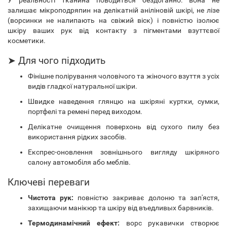
У реальності тканина поводиться бездоганно: вона не
залишає мікроподряпин на делікатній аніліновій шкірі, не лізе
(ворсинки не налипають на свіжий віск) і повністю ізолює
шкіру ваших рук від контакту з пігментами взуттєвої
косметики.
➤ Для чого підходить
Фінішне полірування чоловічого та жіночого взуття з усіх
видів гладкої натуральної шкіри.
Швидке наведення глянцю на шкіряні куртки, сумки,
портфелі та ремені перед виходом.
Делікатне очищення поверхонь від сухого пилу без
використання рідких засобів.
Експрес-оновлення зовнішнього вигляду шкіряного
салону автомобіля або меблів.
Ключеві переваги
Чистота рук:
повністю закриває долоню та зап'ястя,
захищаючи манікюр та шкіру від въедливых барвників.
Термодинамічний ефект:
ворс рукавички створює