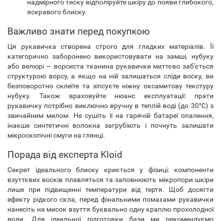
надмірного тиску відполіруйте шкіру до появи глибокого,
яскравого блиску.
Важливо знати перед покупкою
Ця рукавичка створена строго для гладких матеріалів. Її
категорично заборонено використовувати на замші, нубуку
або велюрі — ворсиста тканина рукавички миттєво заб'ється
структурою ворсу, а якщо на ній залишаться сліди воску, ви
безповоротно склеїте та зіпсуєте ніжну оксамитову текстуру
нубуку. Також враховуйте нюанс експлуатації: прати
рукавичку потрібно виключно вручну в теплій воді (до 30°C) з
звичайним милом. Не сушіть її на гарячій батареї опалення,
інакше синтетичні волокна загрубіють і почнуть залишати
мікроскопічні смуги на глянці.
Порада від експерта Kloid
Секрет ідеального блиску криється у фізиці: компоненти
взуттєвих восків плавляться та заповнюють мікропори шкіри
лише при підвищенні температури від тертя. Щоб досягти
ефекту рідкого скла, перед фінальними помахами рукавички
нанесіть на мисок взуття буквально одну краплю прохолодної
води. Для ідеальної підготовки бази ми рекомендуємо