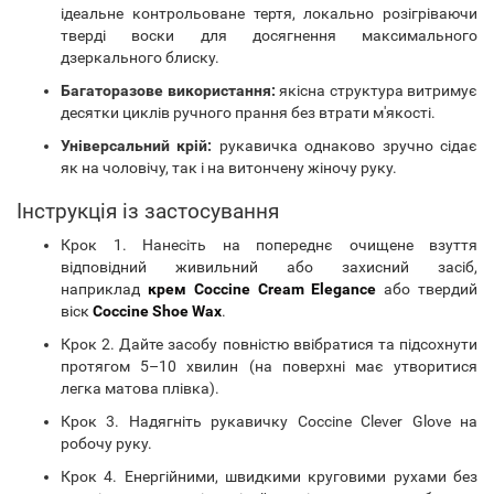
ідеальне контрольоване тертя, локально розігріваючи
тверді воски для досягнення максимального
дзеркального блиску.
Багаторазове використання:
якісна структура витримує
десятки циклів ручного прання без втрати м'якості.
Універсальний крій:
рукавичка однаково зручно сідає
як на чоловічу, так і на витончену жіночу руку.
Інструкція із застосування
Крок 1. Нанесіть на попереднє очищене взуття
відповідний живильний або захисний засіб,
наприклад
крем Coccine Cream Elegance
або твердий
віск
Coccine Shoe Wax
.
Крок 2. Дайте засобу повністю ввібратися та підсохнути
протягом 5–10 хвилин (на поверхні має утворитися
легка матова плівка).
Крок 3. Надягніть рукавичку Coccine Clever Glove на
робочу руку.
Крок 4. Енергійними, швидкими круговими рухами без