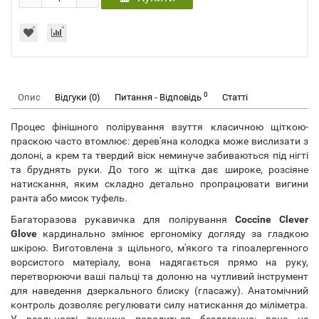
0
Опис
Відгуки (0)
Питання - Відповідь
Статті
Процес фінішного полірування взуття класичною щіткою-
праскою часто втомлює: дерев'яна колодка може вислизати з
долоні, а крем та твердий віск неминуче забиваються під нігті
та бруднять руки. До того ж щітка дає широке, розсіяне
натискання, яким складно детально пропрацювати вигини
ранта або мисок туфель.
Багаторазова рукавичка для полірування
Coccine Clever
Glove
кардинально змінює ергономіку догляду за гладкою
шкірою. Виготовлена з щільного, м'якого та гіпоалергенного
ворсистого матеріалу, вона надягається прямо на руку,
перетворюючи ваші пальці та долоню на чутливий інструмент
для наведення дзеркального блиску (гласажу). Анатомічний
контроль дозволяє регулювати силу натискання до міліметра.