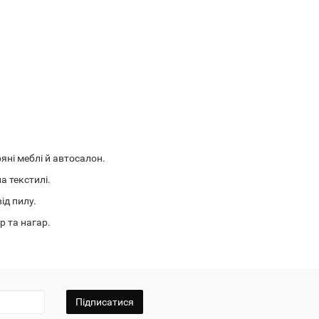
ні меблі й автосалон.
а текстилі.
ід пилу.
 та нагар.
Підписатися