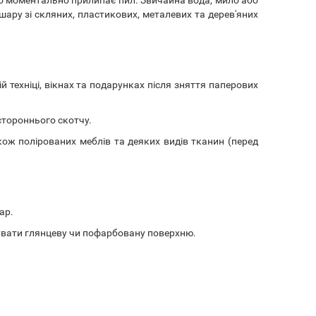
ру зі скляних, пластикових, металевих та дерев'яних
 техніці, вікнах та подарунках після зняття паперових
стороннього скотчу.
кож полірованих меблів та деяких видів тканин (перед
ар.
увати глянцеву чи пофарбовану поверхню.