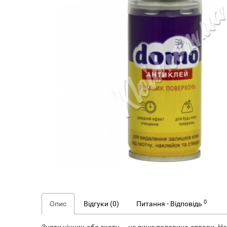
0
Опис
Відгуки (0)
Питання - Відповідь
Зняти цінник або скотч — це лише половина справи. Н