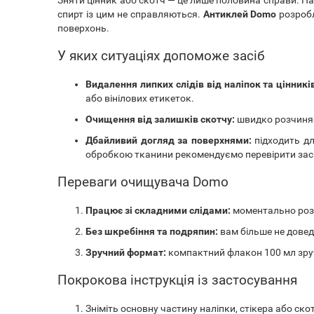
спирт із цим не справляються.
Антиклей Domo
розробл
поверхонь.
У яких ситуаціях допоможе засіб
Видалення липких слідів від наліпок та цінникі
або вінілових етикеток.
Очищення від залишків скотчу:
швидко розчиняє
Дбайливий догляд за поверхнями:
підходить дл
обробкою тканини рекомендуємо перевірити засіб
Переваги очищувача Domo
Працює зі складними слідами:
моментально розм
Без шкребіння та подряпин:
вам більше не довед
Зручний формат:
компактний флакон 100 мл зручн
Покрокова інструкція із застосування
Зніміть основну частину наліпки, стікера або скот