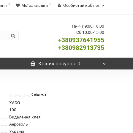
0
0
ння
Мої закладки
Особистий кабінет
Пн-Чт 9:00-18:00
Сб 10:00-15:00
+380937641955
+380982913735
Кошик
покупок
: 0
0 відгуків
XADO
100
Видалення клея
Аерозоль
Україна