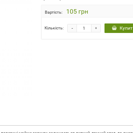
105 грн
Вартість:
-
Купит
Кількість:
+
а поверхні майже завжди залишається липкий, темний след, до яко