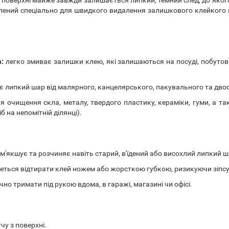
ений спеціально для швидкого видалення залишкового клейкого ша
в:
легко змиває залишки клею, які залишаються на посуді, побутовій
 липкий шар від малярного, канцелярського, пакувального та дво
я очищення скла, металу, твердого пластику, кераміки, гуми, а та
 на непомітній ділянці).
'якшує та розчиняє навіть старий, в'їдений або висохлий липкий ш
еться відтирати клей ножем або жорсткою губкою, ризикуючи зіпс
о тримати під рукою вдома, в гаражі, магазині чи офісі.
чу з поверхні.