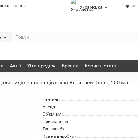
авка і оплата
Порівня
Українська
ь
ки
Акції
Хіти продаж
Бренди
Корисні статті
б для видалення слідів клею Антиклей Domo, 100 мл
Рейтинг:
Бренд:
Об'єм, мл:
Призначення:
Тип засобу:
Країна виробник: