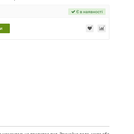
Є в наявності
и
го моментально прилипає пил. Звичайна вода, мило або