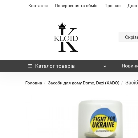
Контакти
Повернення та обмін
Про нас
Дост
Скріз
Каталог
товарів
Новин
Засі
Головна
Засоби для дому Domo, Dezi (XADO)