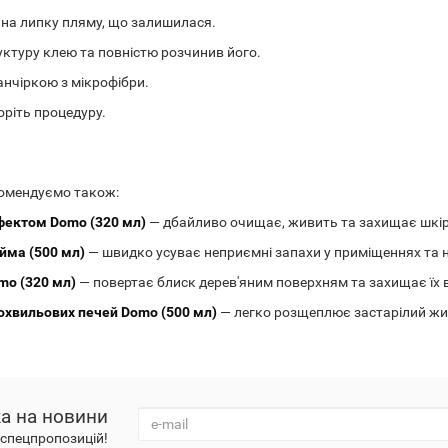
 на липку пляму, що залишилася.
уктуру клею та повністю розчинив його.
анчіркою з мікрофібри.
ріть процедуру.
комендуємо також:
фектом Domo (320 мл)
— дбайливо очищає, живить та захищає шкіря
йма (500 мл)
— швидко усуває неприємні запахи у приміщеннях та н
mo (320 мл)
— повертає блиск дерев'яним поверхням та захищає їх в
рохвильових печей Domo (500 мл)
— легко розщеплює застарілий жир
а на новини
а спецпропозицій!