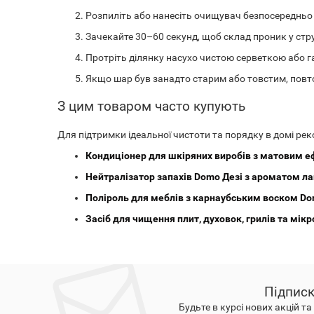
Розпиліть або нанесіть очищувач безпосередньо
Зачекайте 30–60 секунд, щоб склад проник у стр
Протріть ділянку насухо чистою серветкою або г
Якщо шар був занадто старим або товстим, повто
З цим товаром часто купують
Для підтримки ідеальної чистоти та порядку в домі ре
Кондиціонер для шкіряних виробів з матовим е
Нейтралізатор запахів Domo Дезі з ароматом ла
Поліроль для меблів з карнаубським воском Do
Засіб для чищення плит, духовок, грилів та мік
Підписк
Будьте в курсі нових акцій т