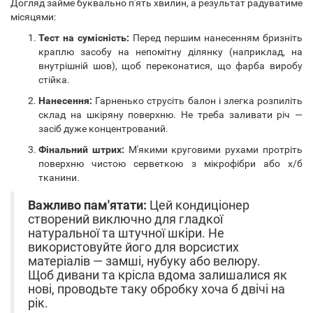
Догляд займе буквально п'ять хвилин, а результат радуватиме
місяцями:
Тест на сумісність:
Перед першим нанесенням бризніть
краплю засобу на непомітну ділянку (наприклад, на
внутрішній шов), щоб переконатися, що фарба виробу
стійка.
Нанесення:
Гарненько струсіть балон і злегка розпиліть
склад на шкіряну поверхню. Не треба заливати річ —
засіб дуже концентрований.
Фінальний штрих:
М'якими круговими рухами протріть
поверхню чистою серветкою з мікрофібри або х/б
тканини.
Важливо пам'ятати:
Цей кондиціонер
створений виключно для гладкої
натуральної та штучної шкіри. Не
використовуйте його для ворсистих
матеріалів — замші, нубуку або велюру.
Щоб дивани та крісла вдома залишалися як
нові, проводьте таку обробку хоча б двічі на
рік.