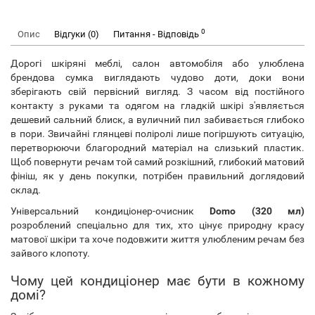
0
Опис
Відгуки (0)
Питання - Відповідь
Дорогі шкіряні меблі, салон автомобіля або улюблена
брендова сумка виглядають чудово доти, доки вони
зберігають свій первісний вигляд. З часом від постійного
контакту з руками та одягом на гладкій шкірі з'являється
дешевий сальний блиск, а вуличний пил забивається глибоко
в пори. Звичайні глянцеві поліролі лише погіршують ситуацію,
перетворюючи благородний матеріал на слизький пластик.
Щоб повернути речам той самий розкішний, глибокий матовий
фініш, як у день покупки, потрібен правильний доглядовий
склад.
Універсальний кондиціонер-очисник
Domo (320 мл)
розроблений спеціально для тих, хто цінує природну красу
матової шкіри та хоче подовжити життя улюбленим речам без
зайвого клопоту.
Чому цей кондиціонер має бути в кожному
домі?