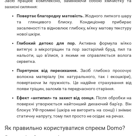
Засіб працює комплексно, замінюючи собою хімчистку та
захисні силяння:
Повертає благородну матовість.
Жодного липкого шару
та глянцевого блиску. Кондиціонер прибирає
засаленості та відновлює глибоку, м'яку матову текстуру
нової шкіри.
Глибокий детокс для пор.
Активна формула м'яко
витягує з мікротріщин та пор застарілий бруд, пил та
нальоти, що в'їлися, з якими не справляється волога
серветка.
Порятунок від пересихання.
Засіб глибоко просочує
волокна матеріалу (як натурального, так і екошкіри),
повертаючи їм пружність. Це надійне страхування від
появи тріщин, заломів та передчасного старіння.
Ефект «антипил» та захист від сонця.
Після обробки на
поверхні утворюється найтонший дихаючий бар'єр. Він
блокує УФ-промені (шкіра не вигорить на сонці) і знімає
статичну напругу, тому пил просто не осідає на речах.
Як правильно користуватися спреєм Domo?