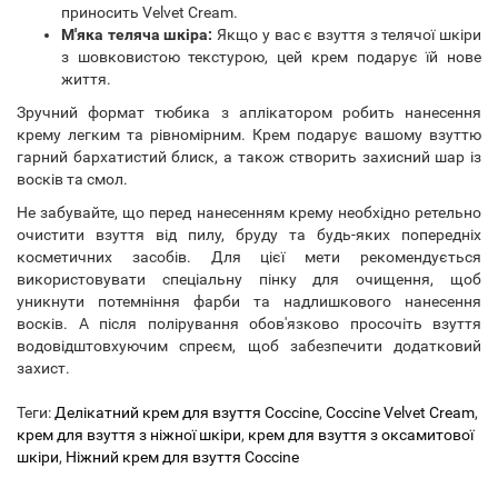
приносить Velvet Cream.
М'яка теляча шкіра:
Якщо у вас є взуття з телячої шкіри
з шовковистою текстурою, цей крем подарує їй нове
життя.
Зручний формат тюбика з аплікатором робить нанесення
крему легким та рівномірним. Крем подарує вашому взуттю
гарний бархатистий блиск, а також створить захисний шар із
восків та смол.
Не забувайте, що перед нанесенням крему необхідно ретельно
очистити взуття від пилу, бруду та будь-яких попередніх
косметичних засобів. Для цієї мети рекомендується
використовувати спеціальну пінку для очищення, щоб
уникнути потемніння фарби та надлишкового нанесення
восків. А після полірування обов'язково просочіть взуття
водовідштовхуючим спреєм, щоб забезпечити додатковий
захист.
Теги:
Делікатний крем для взуття Coccine
,
Coccine Velvet Cream
,
крем для взуття з ніжної шкіри
,
крем для взуття з оксамитової
шкіри
,
Ніжний крем для взуття Coccine