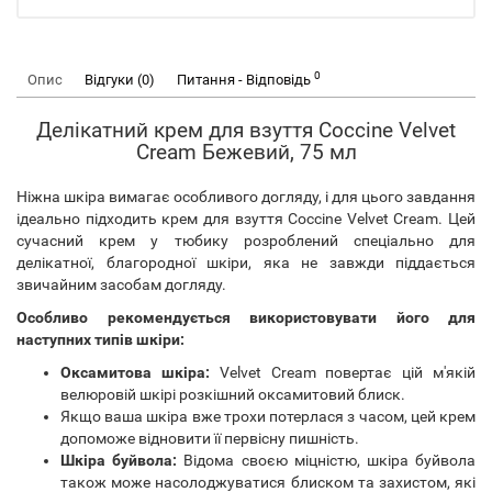
0
Опис
Відгуки (0)
Питання - Відповідь
Делікатний крем для взуття Coccine Velvet
Cream Бежевий, 75 мл
Ніжна шкіра вимагає особливого догляду, і для цього завдання
ідеально підходить крем для взуття Coccine Velvet Cream. Цей
сучасний крем у тюбику розроблений спеціально для
делікатної, благородної шкіри, яка не завжди піддається
звичайним засобам догляду.
Особливо рекомендується використовувати його для
наступних типів шкіри:
Оксамитова шкіра:
Velvet Cream повертає цій м'якій
велюровій шкірі розкішний оксамитовий блиск.
Якщо ваша шкіра вже трохи потерлася з часом, цей крем
допоможе відновити її первісну пишність.
Шкіра буйвола:
Відома своєю міцністю, шкіра буйвола
також може насолоджуватися блиском та захистом, які