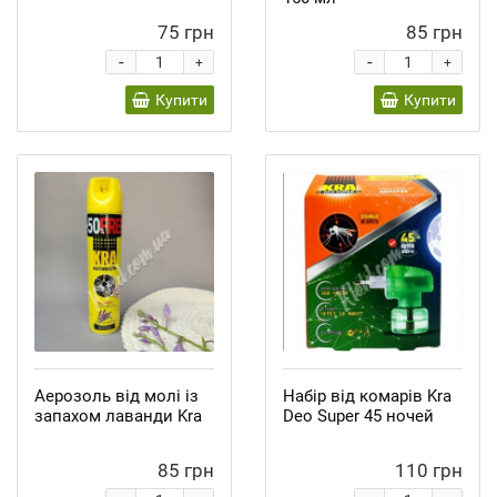
75 грн
85 грн
-
-
+
+
Купити
Купити
Аерозоль від молі із
Набір від комарів Kra
запахом лаванди Kra
Deo Super 45 ночей
85 грн
110 грн