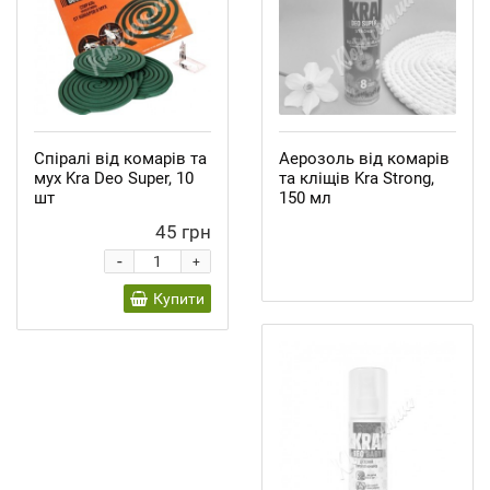
Спіралі від комарів та
Аерозоль від комарів
мух Kra Deo Super, 10
та кліщів Kra Strong,
шт
150 мл
45 грн
-
+
Купити