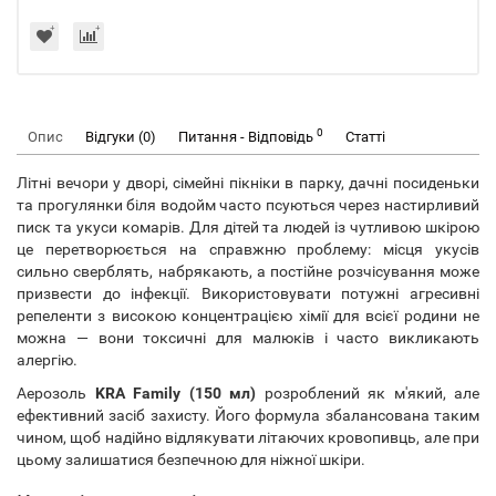
0
Опис
Відгуки (0)
Питання - Відповідь
Статті
Літні вечори у дворі, сімейні пікніки в парку, дачні посиденьки
та прогулянки біля водойм часто псуються через настирливий
писк та укуси комарів. Для дітей та людей із чутливою шкірою
це перетворюється на справжню проблему: місця укусів
сильно сверблять, набрякають, а постійне розчісування може
призвести до інфекції. Використовувати потужні агресивні
репеленти з високою концентрацією хімії для всієї родини не
можна — вони токсичні для малюків і часто викликають
алергію.
Аерозоль
KRA Family (150 мл)
розроблений як м'який, але
ефективний засіб захисту. Його формула збалансована таким
чином, щоб надійно відлякувати літаючих кровопивць, але при
цьому залишатися безпечною для ніжної шкіри.