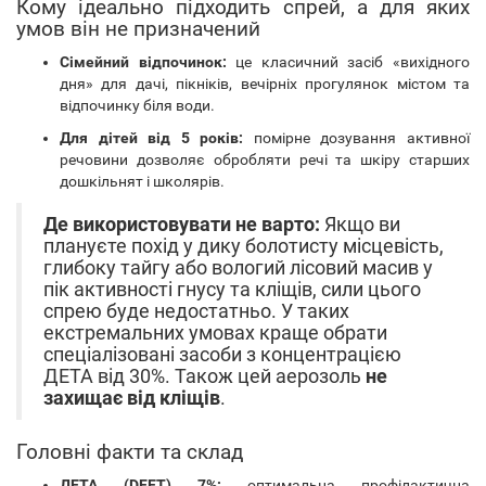
Кому ідеально підходить спрей, а для яких
умов він не призначений
Сімейний відпочинок:
це класичний засіб «вихідного
дня» для дачі, пікніків, вечірніх прогулянок містом та
відпочинку біля води.
Для дітей від 5 років:
помірне дозування активної
речовини дозволяє обробляти речі та шкіру старших
дошкільнят і школярів.
Де використовувати не варто:
Якщо ви
плануєте похід у дику болотисту місцевість,
глибоку тайгу або вологий лісовий масив у
пік активності гнусу та кліщів, сили цього
спрею буде недостатньо. У таких
екстремальних умовах краще обрати
спеціалізовані засоби з концентрацією
ДЕТА від 30%. Також цей аерозоль
не
захищає від кліщів
.
Головні факти та склад
ДЕТА (DEET) 7%:
оптимальна профілактична