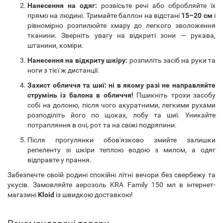
Нанесення на одяг:
розвісьте речі або обробляйте їх
прямо на людині. Тримайте баллон на відстані
15–20 см
і
рівномірно розпилюйте хмару до легкого зволоження
тканини. Зверніть увагу на відкриті зони — рукава,
штанини, коміри.
Нанесення на відкриту шкіру:
розпиліть засіб на руки та
ноги з тієї ж дистанції.
Захист обличчя та шиї:
ні в якому разі не направляйте
струмінь із балона в обличчя!
Пшикніть трохи засобу
собі на долоню, після чого акуратними, легкими рухами
розподіліть його по щоках, лобу та шиї. Уникайте
потрапляння в очі, рот та на свіжі подряпини.
Після прогулянки обов'язково змийте залишки
репеленту зі шкіри теплою водою з милом, а одяг
відправте у прання.
Забезпечте своїй родині спокійні літні вечори без свербежу та
укусів. Замовляйте аерозоль KRA Family 150 мл в інтернет-
магазині
Kloid
із швидкою доставкою!