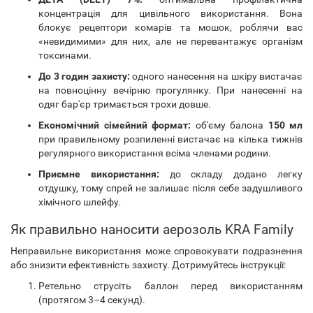
концентрація для цивільного використання. Вона
блокує рецептори комарів та мошок, роблячи вас
«невидимими» для них, але не перевантажує організм
токсинами.
До 3 годин захисту:
одного нанесення на шкіру вистачає
на повноцінну вечірню прогулянку. При нанесенні на
одяг бар'єр тримається трохи довше.
Економічний сімейний формат:
об'єму балона
150 мл
при правильному розпиленні вистачає на кілька тижнів
регулярного використання всіма членами родини.
Приємне використання:
до складу додано легку
отдушку, тому спрей не залишає після себе задушливого
хімічного шлейфу.
Як правильно наносити аерозоль KRA Family
Неправильне використання може спровокувати подразнення
або знизити ефективність захисту. Дотримуйтесь інструкції:
Ретельно струсіть баллон перед використанням
(протягом 3–4 секунд).