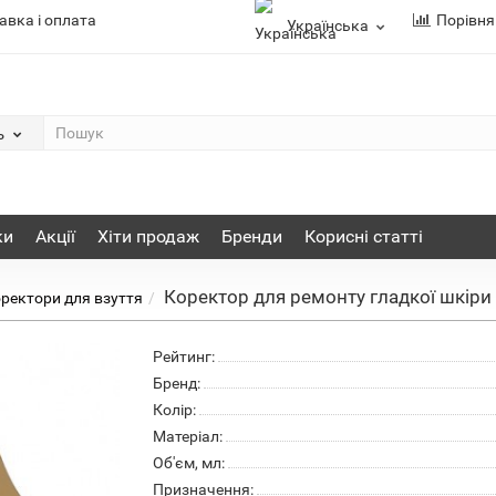
авка і оплата
Порівня
Українська
ь
ки
Акції
Хіти продаж
Бренди
Корисні статті
Коректор для ремонту гладкої шкіри Ч
ректори для взуття
Рейтинг:
Бренд:
Колір:
Матеріал:
Об'єм, мл:
Призначення: