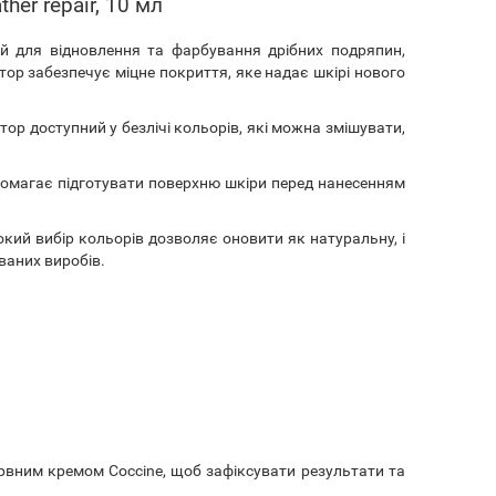
her repair, 10 мл
ий для відновлення та фарбування дрібних подряпин,
ектор забезпечує міцне покриття, яке надає шкірі нового
ктор доступний у безлічі кольорів, які можна змішувати,
помагає підготувати поверхню шкіри перед нанесенням
кий вибір кольорів дозволяє оновити як натуральну, і
ваних виробів.
вним кремом Coccine, щоб зафіксувати результати та