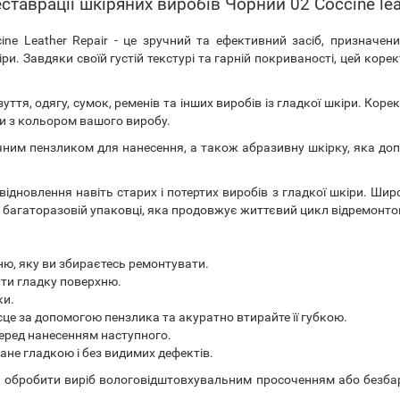
таврації шкіряних виробів Чорний 02 Coccine leat
ine Leather Repair - це зручний та ефективний засіб, призначен
ри. Завдяки своїй густій ​​текстурі та гарній покриваності, цей кор
уття, одягу, сумок, ременів та інших виробів із гладкої шкіри. Коре
ти з кольором вашого виробу.
ним пензликом для нанесення, а також абразивну шкірку, яка до
дновлення навіть старих і потертих виробів з гладкої шкіри. Широ
а багаторазовій упаковці, яка продовжує життєвий цикл відремонто
ню, яку ви збираєтесь ремонтувати.
ити гладку поверхню.
ки.
е за допомогою пензлика та акуратно втирайте її губкою.
еред нанесенням наступного.
не гладкою і без видимих ​​дефектів.
 обробити виріб вологовідштовхувальним просоченням або безбар