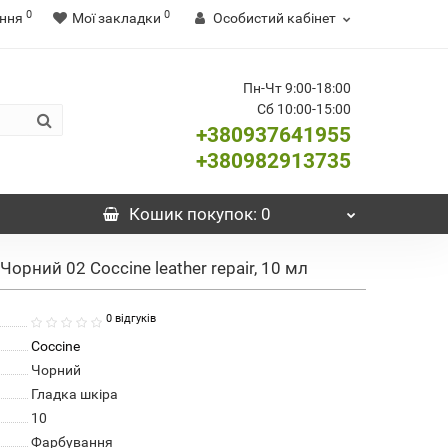
0
0
ння
Мої закладки
Особистий кабінет
Пн-Чт 9:00-18:00
Сб 10:00-15:00
+380937641955
+380982913735
Кошик
покупок
: 0
орний 02 Coccine leather repair, 10 мл
0 відгуків
Coccine
Чорний
Гладка шкіра
10
Фарбування