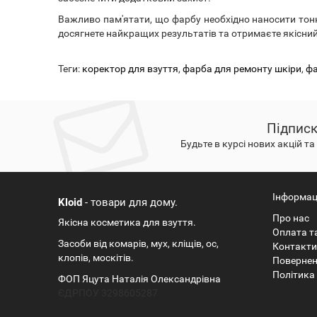
Важливо пам'ятати, що фарбу необхідно наносити то
досягнете найкращих результатів та отримаєте якісний
Теги:
коректор для взуття
,
фарба для ремонту шкіри
,
фа
Підписк
Будьте в курсі нових акцій т
Інформац
Kloid
-
товари для дому.
Про нас
Якісна косметика для взуття.
Оплата т
Засоби від комарів, мух, кліщів, ос,
Контакти
клопів, москітів.
Повернен
Політика 
ФОП Яцута Наталія Олександрівна
ЄДРПОУ 3298605287