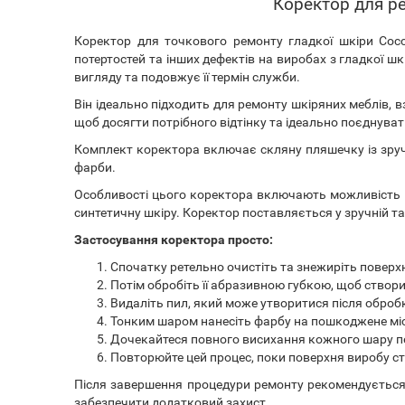
Коректор для рес
Коректор для точкового ремонту гладкої шкіри Cocc
потертостей та інших дефектів на виробах з гладкої шкі
вигляду та подовжує її термін служби.
Він ідеально підходить для ремонту шкіряних меблів, вз
щоб досягти потрібного відтінку та ідеально поєднува
Комплект коректора включає скляну пляшечку із зруч
фарби.
Особливості цього коректора включають можливість ві
синтетичну шкіру. Коректор поставляється у зручній т
Застосування коректора просто:
Спочатку ретельно очистіть та знежиріть поверх
Потім обробіть її абразивною губкою, щоб створ
Видаліть пил, який може утворитися після оброб
Тонким шаром нанесіть фарбу на пошкоджене місц
Дочекайтеся повного висихання кожного шару п
Повторюйте цей процес, поки поверхня виробу ста
Після завершення процедури ремонту рекомендується
забезпечити додатковий захист.