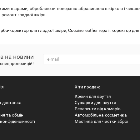
нкими шарами, обробляючи поверхню абразивною шкіркою і чекаюч
 ремонт гладкої шкіри.
рба-коректор для гладкої шкіри
,
Coccine leather repair
,
коректор для 
а на новини
а спецпропозицій!
ія
Хіти продаж
Креми для взуття
а доставка
Сушарки для взуття
Репеленти від комарів
ня та обмін
Автомобільна косметика
конфіденційності
Мастила для чистки зброї