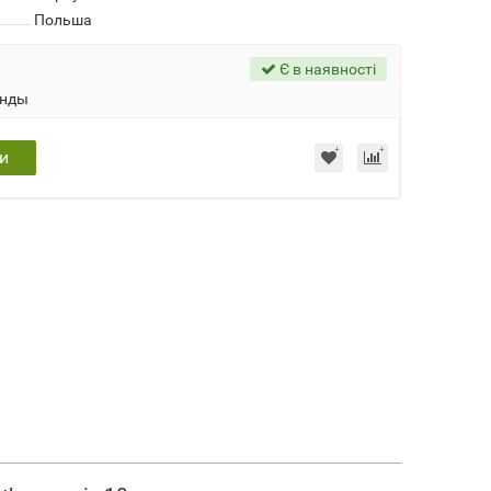
Польша
Є в наявності
унды
и