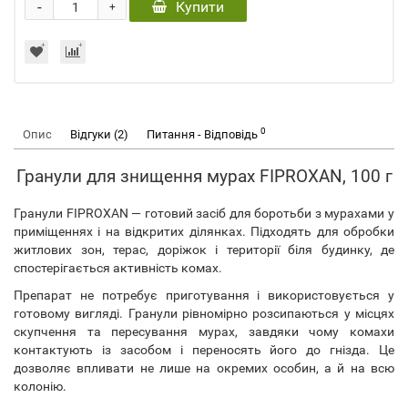
-
Купити
+
0
Опис
Відгуки (2)
Питання - Відповідь
Гранули для знищення мурах FIPROXAN, 100 г
Гранули FIPROXAN — готовий засіб для боротьби з мурахами у
приміщеннях і на відкритих ділянках. Підходять для обробки
житлових зон, терас, доріжок і території біля будинку, де
спостерігається активність комах.
Препарат не потребує приготування і використовується у
готовому вигляді. Гранули рівномірно розсипаються у місцях
скупчення та пересування мурах, завдяки чому комахи
контактують із засобом і переносять його до гнізда. Це
дозволяє впливати не лише на окремих особин, а й на всю
колонію.