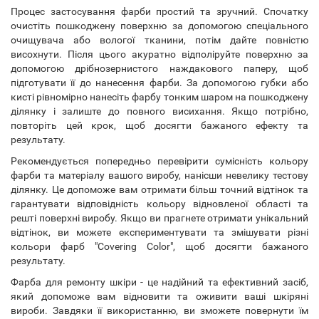
Процес застосування фарби простий та зручний. Спочатку
очистіть пошкоджену поверхню за допомогою спеціального
очищувача або вологої тканини, потім дайте повністю
висохнути. Після цього акуратно відполіруйте поверхню за
допомогою дрібнозернистого наждакового паперу, щоб
підготувати її до нанесення фарби. За допомогою губки або
кисті рівномірно нанесіть фарбу тонким шаром на пошкоджену
ділянку і залиште до повного висихання. Якщо потрібно,
повторіть цей крок, щоб досягти бажаного ефекту та
результату.
Рекомендується попередньо перевірити сумісність кольору
фарби та матеріалу вашого виробу, нанісши невелику тестову
ділянку. Це допоможе вам отримати більш точний відтінок та
гарантувати відповідність кольору відновленої області та
решті поверхні виробу. Якщо ви прагнете отримати унікальний
відтінок, ви можете експериментувати та змішувати різні
кольори фарб "Covering Color", щоб досягти бажаного
результату.
Фарба для ремонту шкіри - це надійний та ефективний засіб,
який допоможе вам відновити та оживити ваші шкіряні
вироби. Завдяки її використанню, ви зможете повернути їм