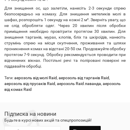
Для знищення ос, що залетіли, нанесіть 2-3 секунди спрею
безпосередньо на комаху. Для знищення метеликів молі в
шафах, розпорошіть 1 секунду на кожні 2 м³. Зверніть увагу, що
не слід обробляти одяг. Через 20 хвилин після обробки
приміщення необхідно провітрити протягом 30 хвилин. Для
знищення тарганів, мурах, клопів, бліх та шкіроїдів, нанесіть
струмінь спрею на місця скупчення, проживання та шляхи
проникнення комах на відстані 20-50 см. Продовжуйте обробку
протягом 7-9 секунд. Обробку рекомендується проводити при
відчинених вікнах. Постільні речі та поліровані поверхні не
піддавайте обробці.
Теги:
аерозоль від молі Raid
,
аерозоль від тарганів Raid
,
аерозоль від прусаків Raid
,
аерозоль Raid лаванда
,
аерозоль
від комах Raid
Підписка на новини
Будьте в курсі нових акцій та спецпропозицій!