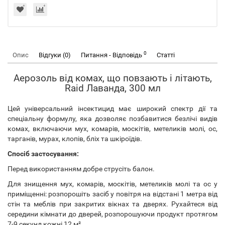
0
Опис
Відгуки (0)
Питання - Відповідь
Статті
Аерозоль від комах, що повзають і літають,
Raid Лаванда, 300 мл
Цей універсальний інсектицид має широкий спектр дії та
спеціальну формулу, яка дозволяє позбавитися безлічі видів
комах, включаючи мух, комарів, москітів, метеликів молі, ос,
тарганів, мурах, клопів, бліх та шкіроїдів.
Спосіб застосування:
Перед використанням добре струсіть балон.
Для знищення мух, комарів, москітів, метеликів молі та ос у
приміщенні: розпорошіть засіб у повітря на відстані 1 метра від
стін та меблів при закритих вікнах та дверях. Рухайтеся від
середини кімнати до дверей, розпорошуючи продукт протягом
7-9 секунд кожні 12 м².