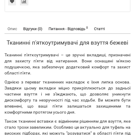
0
Опис
Відгуки (0)
Питання - Відповідь
Статті
Тканинні п'яткоутримувачі для взуття бежеві
Тканинні п'яткоутримувачі – це зручні вкладиші, призначені
для захисту п'яти від натирання. Вони оснащені м'якою
подушечкою, яка забезпечує додатковий комфорт та захист
області п'яти.
Однією з переваг тканинних накладок є їхня липка основа.
Завдяки цьому вкладки міцно прикріплюються до задньої
частини взуття і не з'їжджають, що дозволяє уникнути
дискомфорту та незручності під час ходьби. Ви можете бути
впевнені, що ваші п'яти залишаться захищеними та
комфортними протягом усього дня.
Також тканинні вставки є відмінним рішенням для взуття, яке
стало трохи завеликим. Особливо це актуально для туфель на
високих підборах, які можуть "розуватися" в області п'яти під