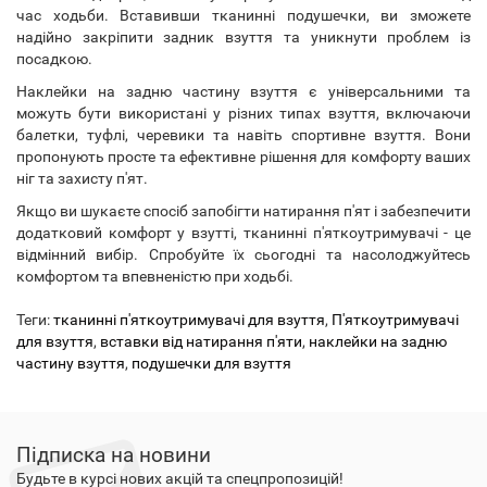
час ходьби. Вставивши тканинні подушечки, ви зможете
надійно закріпити задник взуття та уникнути проблем із
посадкою.
Наклейки на задню частину взуття є універсальними та
можуть бути використані у різних типах взуття, включаючи
балетки, туфлі, черевики та навіть спортивне взуття. Вони
пропонують просте та ефективне рішення для комфорту ваших
ніг та захисту п'ят.
Якщо ви шукаєте спосіб запобігти натирання п'ят і забезпечити
додатковий комфорт у взутті, тканинні п'яткоутримувачі - це
відмінний вибір. Спробуйте їх сьогодні та насолоджуйтесь
комфортом та впевненістю при ходьбі.
Теги:
тканинні п'яткоутримувачі для взуття
,
П'яткоутримувачі
для взуття
,
вставки від натирання п'яти
,
наклейки на задню
частину взуття
,
подушечки для взуття
Підписка на новини
Будьте в курсі нових акцій та спецпропозицій!