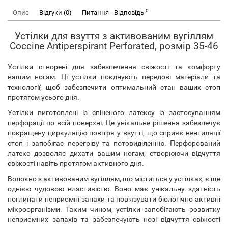
0
Опис
Відгуки (0)
Питання - Відповідь
Устілки для взуття з активованим вугіллям
Coccine Antiperspirant Perforated, розмір 35-46
Устілки створені для забезпечення свіжості та комфорту
вашим ногам. Ці устілки поєднують передові матеріали та
технології, щоб забезпечити оптимальний стан ваших стоп
протягом усього дня.
Устілки виготовлені із спіненого латексу із застосуванням
перфорації по всій поверхні. Це унікальне рішення забезпечує
покращену циркуляцію повітря у взутті, що сприяє вентиляції
стоп і запобігає перегріву та потовиділенню. Перфорований
латекс дозволяє дихати вашим ногам, створюючи відчуття
свіжості навіть протягом активного дня.
Волокно з активованим вугіллям, що міститься у устілках, є ще
однією чудовою властивістю. Воно має унікальну здатність
поглинати неприємні запахи та пов'язувати біологічно активні
мікроорганізми. Таким чином, устілки запобігають розвитку
неприємних запахів та забезпечують нозі відчуття свіжості