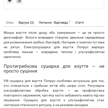
1
Опис
Відгуки (3)
Питання - Відповідь
Статті
Мокре взуття після дощу або тренування — це не просто
дискомфорт. Волога всередині створює ідеальне середовище
для розмноження грибка і бактерій, і батарея з газетою тут вже
не рятує. Електросушарка для взуття Попрус вирішує
проблему інакше — зсередини, теплом і ультрафіолетом
одночасно.
Протигрибкова сушарка для взуття — не
просто сушіння
УФ сушарка для взуття Попрус особливо актуальна для тих,
хто стикається з грибком нігтів або шкіри стоп. Регулярна
ультрафіолетова обробка взуття — це профілактика
повторного зараження, про яку часто забувають навіть під час
лікування. Сушарка для взуття з ультрафіолетом стає
частиною гігієнічного ритуалу, а не разовим заходом.