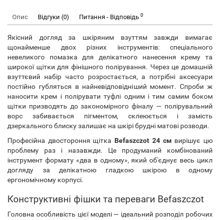
0
Опис
Відгуки (0)
Питання - Відповідь
Якісний догляд за шкіряним взуттям завжди вимагає
щонайменше двох різних інструментів: спеціального
невеликого помазка для делікатного нанесення крему та
широкої щітки для фінішного полірування. Через це домашній
взуттєвий набір часто розростається, а потрібні аксесуари
постійно губляться в найневідповідніший момент. Спроби ж
наносити крем і полірувати туфлі одним і тим самим боком
щітки призводять до закономірного фіналу — полірувальний
ворс забивається пігментом, склеюється і замість
дзеркального блиску залишає на шкірі брудні матові розводи.
Професійна двостороння щітка
Befaszczot 24 см
вирішує цю
проблему раз і назавжди. Це продуманий комбінований
інструмент формату «два в одному», який об'єднує весь цикл
догляду за делікатною гладкою шкірою в одному
ергономічному корпусі.
Конструктивні фішки та переваги Befaszczot
Головна особливість цієї моделі — ідеальний розподіл робочих