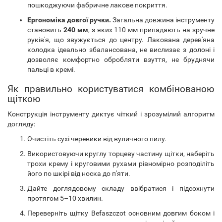
пошкоджуючи фабричне лакове покриття.
Ергономіка довгої ручки.
Загальна довжина інструменту
становить
240 мм
, з яких 110 мм припадають на зручне
руків'я, що звужується до центру. Лакована дерев'яна
колодка ідеально збалансована, не вислизає з долоні і
дозволяє комфортно обробляти взуття, не бруднячи
пальці в кремі.
Як правильно користуватися комбінованою
щіткою
Конструкція інструменту диктує чіткий і зрозумілий алгоритм
догляду:
Очистіть сухі черевики від вуличного пилу.
Використовуючи круглу торцеву частину щітки, наберіть
трохи крему і круговими рухами рівномірно розподіліть
його по шкірі від носка до п'яти.
Дайте доглядовому складу ввібратися і підсохнути
протягом 5–10 хвилин.
Переверніть щітку Befaszczot основним довгим боком і