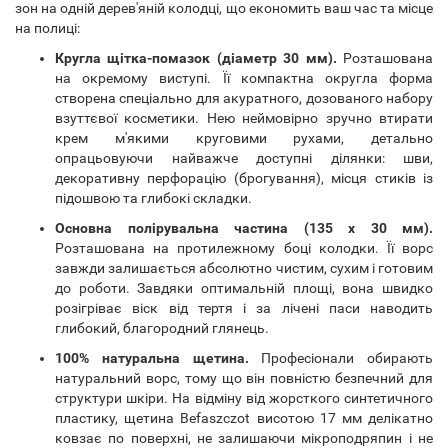
зон на одній дерев'яній колодці, що економить ваш час та місце
на полиці:
Кругла щітка-помазок (діаметр 30 мм).
Розташована
на окремому виступі. Її компактна округла форма
створена спеціально для акуратного, дозованого набору
взуттєвої косметики. Нею неймовірно зручно втирати
крем м'якими круговими рухами, детально
опрацьовуючи найважче доступні ділянки: шви,
декоративну перфорацію (брогування), місця стиків із
підошвою та глибокі складки.
Основна полірувальна частина (135 x 30 мм).
Розташована на протилежному боці колодки. Її ворс
завжди залишається абсолютно чистим, сухим і готовим
до роботи. Завдяки оптимальній площі, вона швидко
розігріває віск від тертя і за лічені паси наводить
глибокий, благородний глянець.
100% натуральна щетина.
Професіонали обирають
натуральний ворс, тому що він повністю безпечний для
структури шкіри. На відміну від жорсткого синтетичного
пластику, щетина Befaszczot висотою 17 мм делікатно
ковзає по поверхні, не залишаючи мікроподряпин і не