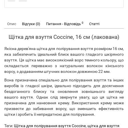
0
Опис
Відгуки (0)
Питання - Відповідь
Статті
Щітка для взуття Coccine, 16 см (лакована)
Якісна дерев'яна щітка для полірування взуття розміром 16 см,
яка забезпечить ідеальний блиск вашого гладкого шкіряного
взуття. Ця щітка має високоякісний ворс темного кольору, що
складається переважно з натуральних волокон кінського
ворсу, з додаванням штучних волокон довжиною 22 мм.
Вона призначена спеціально для полірування взуття та інших
виробів із гладкої шкіри, ідеально підходить для досягнення
бездоганного блиску та оновлення зовнішнього вигляду
вашого взуття. Однак слід звернути увагу, що ця щітка не
призначена для нанесення крему. Використання крему може
призвести до забивання ворсу, що зменшить ефективність
щітки і зробить її непридатною для полірування.
Теги:
Щітка для полірування взуття Coccine
,
щітка для взуття