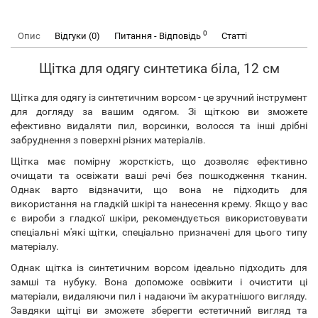
0
Опис
Відгуки (0)
Питання - Відповідь
Статті
Щітка для одягу синтетика біла, 12 см
Щітка для одягу із синтетичним ворсом - це зручний інструмент
для догляду за вашим одягом. Зі щіткою ви зможете
ефективно видаляти пил, ворсинки, волосся та інші дрібні
забруднення з поверхні різних матеріалів.
Щітка має помірну жорсткість, що дозволяє ефективно
очищати та освіжати ваші речі без пошкодження тканин.
Однак варто відзначити, що вона не підходить для
використання на гладкій шкірі та нанесення крему. Якщо у вас
є вироби з гладкої шкіри, рекомендується використовувати
спеціальні м'які щітки, спеціально призначені для цього типу
матеріалу.
Однак щітка із синтетичним ворсом ідеально підходить для
замші та нубуку. Вона допоможе освіжити і очистити ці
матеріали, видаляючи пил і надаючи їм акуратнішого вигляду.
Завдяки щітці ви зможете зберегти естетичний вигляд та