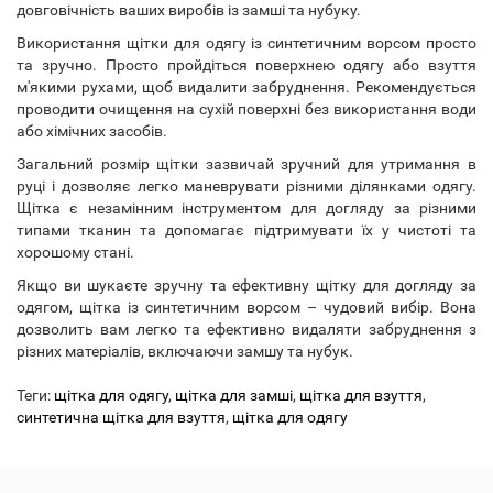
довговічність ваших виробів із замші та нубуку.
Використання щітки для одягу із синтетичним ворсом просто
та зручно. Просто пройдіться поверхнею одягу або взуття
м'якими рухами, щоб видалити забруднення. Рекомендується
проводити очищення на сухій поверхні без використання води
або хімічних засобів.
Загальний розмір щітки зазвичай зручний для утримання в
руці і дозволяє легко маневрувати різними ділянками одягу.
Щітка є незамінним інструментом для догляду за різними
типами тканин та допомагає підтримувати їх у чистоті та
хорошому стані.
Якщо ви шукаєте зручну та ефективну щітку для догляду за
одягом, щітка із синтетичним ворсом – чудовий вибір. Вона
дозволить вам легко та ефективно видаляти забруднення з
різних матеріалів, включаючи замшу та нубук.
Теги:
щітка для одягу
,
щітка для замші
,
щітка для взуття
,
синтетична щітка для взуття
,
щітка для одягу