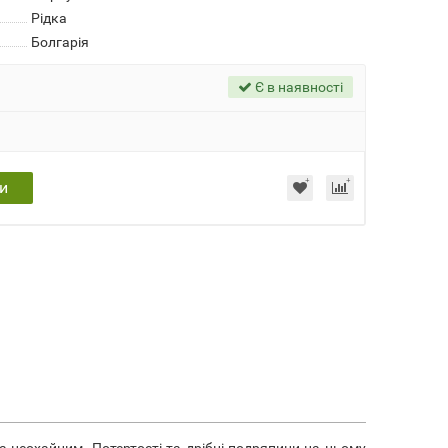
Рідка
Болгарія
Є в наявності
и
та неохайним. Потертості та дрібні подряпини на ньому