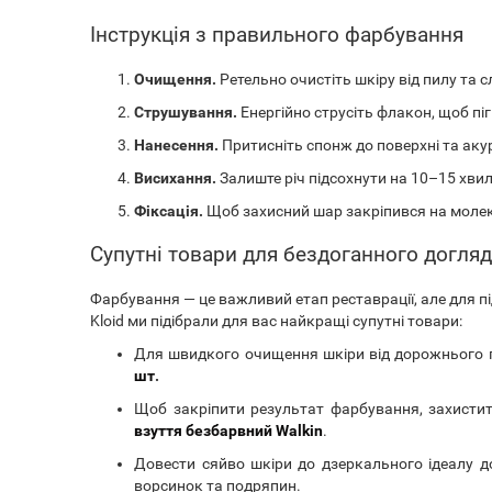
Інструкція з правильного фарбування
Очищення.
Ретельно очистіть шкіру від пилу та сл
Струшування.
Енергійно струсіть флакон, щоб пі
Нанесення.
Притисніть спонж до поверхні та ак
Висихання.
Залиште річ підсохнути на 10–15 хви
Фіксація.
Щоб захисний шар закріпився на молеку
Супутні товари для бездоганного догляду
Фарбування — це важливий етап реставрації, але для пі
Kloid ми підібрали для вас найкращі супутні товари:
Для швидкого очищення шкіри від дорожнього 
шт
.
Щоб закріпити результат фарбування, захистит
взуття безбарвний Walkin
.
Довести сяйво шкіри до дзеркального ідеалу 
ворсинок та подряпин.