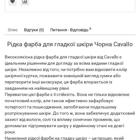
0
Опис
Відгуки (0)
Питання - Відповідь
Рідка фарба для гладкої шкіри Чорна Cavallo
Високоякісна рідка фарба для гладкої шкіри від Cavallo є
ідеальним рішенням для догляду за всіма видами гладкої
шкіри. Незалежно від того, чи потрібно вам відновити колір
шкіряної куртки, пожвавити зовнішній вигляд сумки або
перетворити інші аксесуари, ця фарба впорається із
завданням на найвищому рівні.
Перевагою цієї фарби є її стійкість. Вона не тільки відновлює
початковий колір, але також ефективно зафарбовує
потертості та пошкодження, запобігаючи подальшому
розтріскуванню шкіри. До того ж, вона забезпечує додатковий
захист від вологи, солі та впливу сонячних променів, що
допомагає підтримувати шкіру у відмінному стані на довгі
роки.
Нанесення рідкої фарби на гладку шкіру – це процес, який