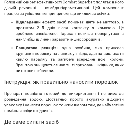
Головний секрет ефективності Combat Superbait полягає в його
діючій речовині — лямбда-гідраметилноні. Цей компонент
працює за унікальним принципом, що виключає осічки:
Відкладений ефект:
засіб починає діяти не миттєво, а
протягом 2–5 днів після контакту з комахою. Це
зроблено спеціально. Таракан встигає повернутися в
найглибші щілини і заразити інших сородичів.
Ланцюгова реакція:
одна особина, яка принесла
крупинки порошку на лапках у гніздо, здатна викликати
хвилю паралічу та загибелі всередині всієї колонії.
Зрештою знищуються навіть ті приховані шкідники, яких
ви ніколи не бачили.
Інструкція: як правильно наносити порошок
Препарат повністю готовий до використання і не вимагає
розведення водою. Достатньо просто акуратно відкрити
упаковку і нанести порошок тонким шаром там, де найчастіше
помічали сліди шкідників.
Де саме сипати засіб