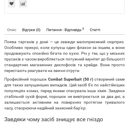
0
Опис
Відгуки (0)
Питання - Відповідь
Статті
Поява тарганів у домі — це завжди малоприємний сюрприз.
Особливо прикро, коли купуєш один флакон за іншим, а вони
продовжують спокійно бігати по кухні. Річ у тім, що у міських
прусаків з часом виробляється потужний імунітет до більшості
стандартних магазинних дихлофосів та крейди. Вони просто
перестають реагувати на звичні отрути.
Професійний порошок
Combat Superbait (50 г)
створений саме
для таких запущеніших випадків. Цей засіб б'є по найстійкіших
популяціях комах, перед якими спасувала інша хімія. Завдяки
стабільній сухій формі, порошок не вивітрюється за два дні, а
залишається активним на поверхнях протягом тривалого
часу, створюючи надійний захисний бар'єр.
Завдяки чому засіб знищує все гніздо