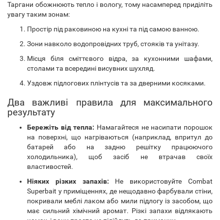
Таргани обожнюють тепло і вологу, тому насамперед приділіть
увагу таким зонам:
Простір під раковиною на кухні та під самою ванною.
Зони навколо водопровідних труб, стояків та унітазу.
Місця біля сміттєвого відра, за кухонними шафами,
столами та всередині висувних шухляд.
Уздовж підлогових плінтусів та за дверними косяками.
Два важливі правила для максимального
результату
Бережіть від тепла:
Намагайтеся не насипати порошок
на поверхні, що нагріваються (наприклад, впритул до
батарей або на задню решітку працюючого
холодильника), щоб засіб не втрачав своїх
властивостей.
Ніяких різких запахів:
Не використовуйте Combat
Superbait у приміщеннях, де нещодавно фарбували стіни,
покривали меблі лаком або мили підлогу із засобом, що
має сильний хімічний аромат. Різкі запахи відлякають