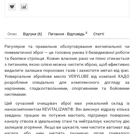
0
Опис
Відгуки (6)
Питання - Відповідь
Статті
Регулярне та правильне обслуговування вогнепальної чи
пневматичної зброї — це головна умова її безвідмовної роботи
та безпеки стрільця. Кожен власник рано чи пізно стикається
з питанням, якою олією можна чистити зброю, щоб ефективно
видалити залишки порохових газів і захистити метал від іржі.
Універсальне збройове масло VERYLUBE від компанії ХАДО
розроблене спеціально для комплексного догляду за
нарізними, гладкоствольними, спортивними та бойовими
системами.
Цей сучасний очищувач зброї має унікальний склад із
нанокомпонентом REVITALIZANT®. Він виконує відразу кілька
завдань: працює як потужне мастило, підтримує поверхню
каналу ствола в ідеальному стані та нейтралізує кислотну дію
залишків згоряння. Якщо ви шукаєте, чим чистити автомат від
нагара або чим чистять рушницю після тривалого