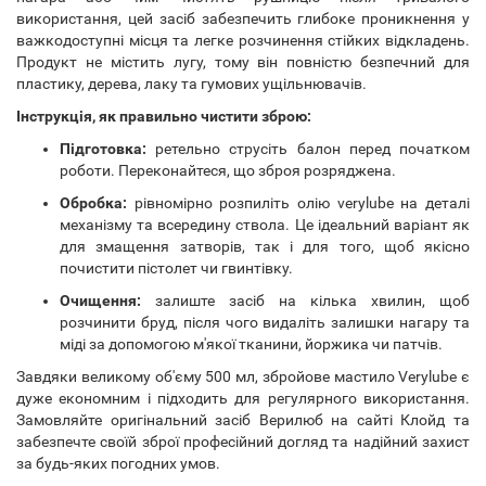
використання, цей засіб забезпечить глибоке проникнення у
важкодоступні місця та легке розчинення стійких відкладень.
Продукт не містить лугу, тому він повністю безпечний для
пластику, дерева, лаку та гумових ущільнювачів.
Інструкція, як правильно чистити зброю:
Підготовка:
ретельно струсіть балон перед початком
роботи. Переконайтеся, що зброя розряджена.
Обробка:
рівномірно розпиліть олію verylube на деталі
механізму та всередину ствола. Це ідеальний варіант як
для змащення затворів, так і для того, щоб якісно
почистити пістолет чи гвинтівку.
Очищення:
залиште засіб на кілька хвилин, щоб
розчинити бруд, після чого видаліть залишки нагару та
міді за допомогою м'якої тканини, йоржика чи патчів.
Завдяки великому об'єму 500 мл, збройове мастило Verylube є
дуже економним і підходить для регулярного використання.
Замовляйте оригінальний засіб Верилюб на сайті Клойд та
забезпечте своїй зброї професійний догляд та надійний захист
за будь-яких погодних умов.