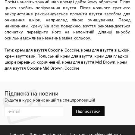
Потім нанесіть тонкий шар крему і дайте йому вбратися. Після
цього зробіть полірування взуття. Після кожного третього
використання рекомендується промити взуття засобом для
очищення шкіри, наприклад піною очищувачем. Перед
нанесенням крему на всю поверхню взуття рекомендується
спочатку перевірити його на непомітній ділянці виробу,
оскільки можлива незначна зміна кольору.
Теги:
крем для взуття Coccine
,
Coccine
,
крем для взуття зі шкіри
,
крем взуттєвий
,
Польський крем для взуття
,
крем для гладкої
шкіри середньо-коричневий
,
крем для взуття Mid Brown
,
крем
для взуття Coccine Mid Brown
,
Coccine
Підписка на новини
Будьте в курсі нових акцій та спецпропозицій!
Підписатися
Про нас
Доставка і оплата
Політика конфіденційності