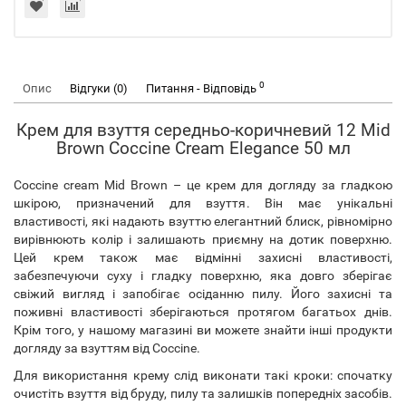
0
Опис
Відгуки (0)
Питання - Відповідь
Крем для взуття середньо-коричневий 12 Mid
Brown Coccine Cream Elegance 50 мл
Coccine cream Mid Brown – це крем для догляду за гладкою
шкірою, призначений для взуття. Він має унікальні
властивості, які надають взуттю елегантний блиск, рівномірно
вирівнюють колір і залишають приємну на дотик поверхню.
Цей крем також має відмінні захисні властивості,
забезпечуючи суху і гладку поверхню, яка довго зберігає
свіжий вигляд і запобігає осіданню пилу. Його захисні та
поживні властивості зберігаються протягом багатьох днів.
Крім того, у нашому магазині ви можете знайти інші продукти
догляду за взуттям від Coccine.
Для використання крему слід виконати такі кроки: спочатку
очистіть взуття від бруду, пилу та залишків попередніх засобів.