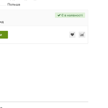
Польша
Є в наявності
унд
и