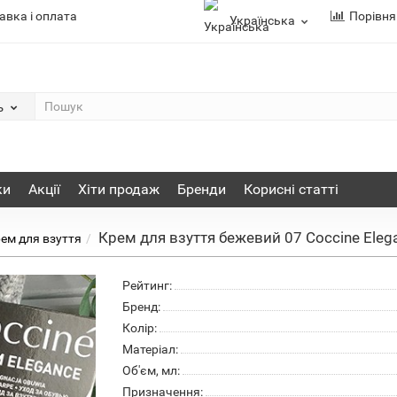
авка і оплата
Порівня
Українська
ь
ки
Акції
Хіти продаж
Бренди
Корисні статті
Крем для взуття бежевий 07 Coccine Eleg
ем для взуття
Рейтинг:
Бренд:
Колір:
Матеріал:
Об'єм, мл:
Призначення: