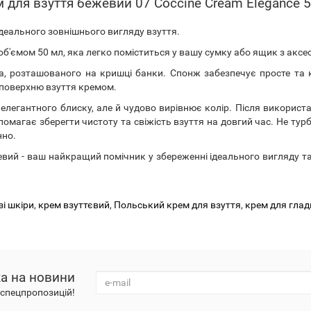
 для взуття бежевий 07 Coccine Cream Elegance 
деального зовнішнього вигляду взуття.
 об'ємом 50 мл, яка легко поміститься у вашу сумку або ящик з акс
а, розташованого на кришці банки. Спонж забезпечує просте та к
 поверхню взуття кремом.
елегантного блиску, але й чудово вирівнює колір. Після використ
помагає зберегти чистоту та свіжість взуття на довгий час. Не тур
нно.
ежевий - ваш найкращий помічник у збереженні ідеального вигляду т
зі шкіри
,
крем взуттєвий
,
Польський крем для взуття
,
крем для глад
а на новини
а спецпропозицій!