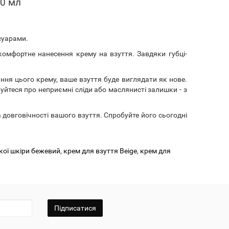
50 мл
есуарами.
омфортне нанесення крему на взуття. Завдяки губці-
ання цього крему, ваше взуття буде виглядати як нове.
буйтеся про неприємні сліди або маслянисті залишки - з
а довговічності вашого взуття. Спробуйте його сьогодні
кої шкіри бежевий
,
крем для взуття Beige
,
крем для
Підписатися