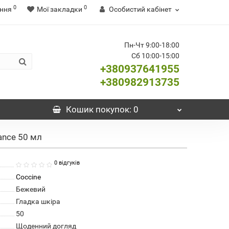
0
0
ння
Мої закладки
Особистий кабінет
Пн-Чт 9:00-18:00
Сб 10:00-15:00
+380937641955
+380982913735
Кошик
покупок
: 0
ance 50 мл
0 відгуків
Coccine
Бежевий
Гладка шкіра
50
Щоденний догляд