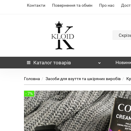
Контакти
Повернення та обмін
Про нас
Дост
Скріз
Каталог
товарів
Новин
Головна
Засоби для взуття та шкіряних виробів
Кр
- 7%