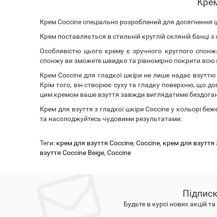
Крем
Крем Coccine спеціально розроблений для досягнення і
Крем поставляється в стильній круглій скляній банці з
Особливістю цього крему є зручного круглого спонж
спонжу ви зможете швидко та рівномірно покрити всю
Крем Coccine для гладкої шкіри не лише надає взуттю 
Крім того, він створює суху та гладку поверхню, що до
цим кремом ваше взуття завжди виглядатиме бездога
Крем для взуття з гладкої шкіри Coccine у ​​кольорі б
та насолоджуйтесь чудовими результатами.
Теги:
крем для взуття Coccine
,
Coccine
,
крем для взуття 
взуття Coccine Beige
,
Coccine
Підписк
Будьте в курсі нових акцій т