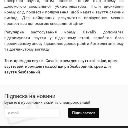
поверхню взуття, потім нанести тонкий шар крему за
допомогою спеціальної губки-аплікатора. Після висихання
крему слід провести полірування, щоб надати взуття сяючий
вигляд. Для найкращих результатів полірування можна
провести за допомогою спеціальної щітки.
Регулярне застосування крему Cavallo допомагає
підтримувати взуття у відмінному стані, запобігає його
передчасному зносу і дозволяє довше радіти його елегантному
та доглянутому вигляду.
Теги:
крем для взуття Cavallo
,
крем для взуття зі шкіри
,
крем
взуттєвий
,
крем для гладкої шкіри безбарвний
,
крем для
взуття безбарвний
Підписка на новини
Будьте в курсі нових акцій та спецпропозицій!
Підписатися