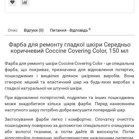
0
Опис
Відгуки (0)
Питання - Відповідь
Фарба для ремонту гладкої шкіри Середньо
коричневий Coccine Covering Color, 150 мл
Фарба для ремонту шкіри Coccine Covering Color - це спеціальна
фарба, що покриває, призначена для відновлення потертих,
пошкоджених і вицвілих ділянок шкіряних виробів. Вона
створює міцний та еластичний шар на будь-яких виробах з
гладкої натуральної чи штучної шкіри.
При відновленні потертостей, подряпин та інших пошкоджень
може знадобитися кілька шарів фарби. Перед нанесенням
наступного шару потрібно добре висушити попередній шар.
Застосування фарби легко і комфортно. Спочатку очистіть
пошкоджену поверхню за допомогою спеціального очищувача
або вологої тканини, а потім дайте їй висохнути. Потім
відполіруйте поверхню дрібнозернистим наждачним папером.