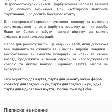
За допомогою губки нанесіть фарбу тонким шаром та залиште
її до повного висихання. При необхідності повторіть
фарбування, щоб досягти бажаного ефекту.
Для попередньої перевірки сумісності кольору та матеріалу
рекомендується нанести фарбу на невелику ділянку виробу.
Якщо ви бажаєте набути певного відтінку, ви можете
змішувати різні кольори фарб.
Фарба для ремонту шкіри - це надійний засіб, який допоможе
вам відновити та оживити ваші шкіряні вироби. Завдяки її
використанню ви зможете повернути їм новий та свіжий
вигляд, продовжити їх термін служби та насолоджуватися
красою та якістю вашого шкіряного взуття, меблів чи
аксесуарів.
Теги:
коректор для взуття
,
фарба для ремонту шкіри
,
фарба-
коректор для гладкої шкіри
,
фарба для гладкої шкіри
,
рідка
фарба для відновлення взуття
,
Coccine Covering Color
Підписка на новини