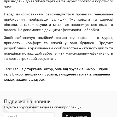
призводячи до загибелі тарганів та мурах протягом короткого
часу.
Перед використанням рекомендується провести генеральне
прибирання, прибравши залишки їжі, крихти та харчові
відходи, а також осушити місця, де накопичується вода та
волога. Це допоможе підвищити ефективність обробки.
Засіб забезпечує надійний захист від тарганів та мурах,
приносячи комфорт та спокій у ваш будинок. Продукт
розроблений з урахуванням особливостей життєвого циклу та
поведінки комах, щоб забезпечити максимальну ефективність
та довгостроковий результат.
Теги:
Гель від тарганів Вихор
,
гель від прусаків Вихор
,
Шприц-
гель Вихор
,
знищення прусаків
,
знищення тарганів
,
знищення
комах
,
захист від мурах
Підписка на новини
Будьте в курсі нових акцій та спецпропозицій!
Підписатися