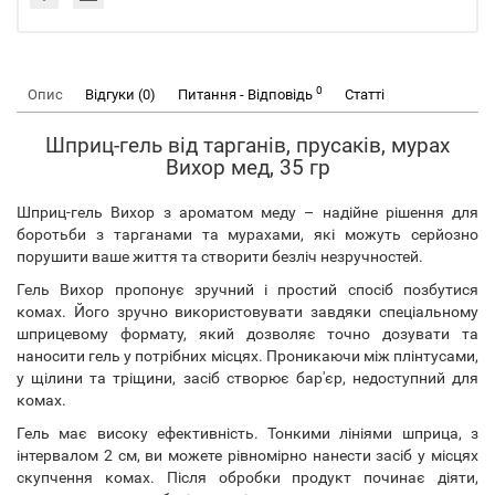
0
Опис
Відгуки (0)
Питання - Відповідь
Статті
Шприц-гель від тарганів, прусаків, мурах
Вихор мед, 35 гр
Шприц-гель Вихор з ароматом меду – надійне рішення для
боротьби з тарганами та мурахами, які можуть серйозно
порушити ваше життя та створити безліч незручностей.
Гель Вихор пропонує зручний і простий спосіб позбутися
комах. Його зручно використовувати завдяки спеціальному
шприцевому формату, який дозволяє точно дозувати та
наносити гель у потрібних місцях. Проникаючи між плінтусами,
у щілини та тріщини, засіб створює бар'єр, недоступний для
комах.
Гель має високу ефективність. Тонкими лініями шприца, з
інтервалом 2 см, ви можете рівномірно нанести засіб у місцях
скупчення комах. Після обробки продукт починає діяти,