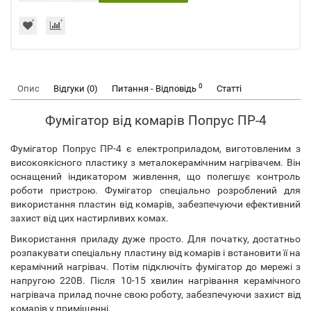
0
Опис
Відгуки (0)
Питання - Відповідь
Статті
Фумігатор від комарів Попрус ПР-4
Фумігатор Попрус ПР-4 є електроприладом, виготовленим з
високоякісного пластику з металокерамічним нагрівачем. Він
оснащений індикатором живлення, що полегшує контроль
роботи пристрою. Фумігатор спеціально розроблений для
використання пластин від комарів, забезпечуючи ефективний
захист від цих настирливих комах.
Використання приладу дуже просто. Для початку, достатньо
розпакувати спеціальну пластину від комарів і встановити її на
керамічний нагрівач. Потім підключіть фумігатор до мережі з
напругою 220В. Після 10-15 хвилин нагрівання керамічного
нагрівача прилад почне свою роботу, забезпечуючи захист від
комарів у приміщенні.