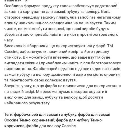
ваше взуття.
Особлива формула продукту також забезпечує додатковий
захист та харчування для замші, нубуку та велюру. Вона
створює невидиму захисну плівку, яка запобігає негативному
впливу навколишнього середовища на ваше взуття. Таким
чином, ви можете бути впевнені, що ваші вироби будуть
зберігати свою привабливість та якість протягом тривалого
часу.
Високоякісні барвники, що використовуються у фарбі ТМ
Coccine, забезпечують насичений колір та його тривалу
стійкість. Ви можете бути впевнені, що ваше взуття буде
виглядати свіжим і привабливим навіть після багаторазового
використання. Фарба-спрей відмінно підходить для всіх видів
замші, нубуку та велюру, дозволяючи вам з легкістю оновити
та перетворити свою колекцію взуття.
Зверніть увагу, що ця фарба не призначена для використання
на гладкій шкірі. Ми рекомендуємо використовувати її
виключно для замші, нубуку та велюру, щоб досягти
найкращого результату.
Теги:
фарба-спрей для замші та нубуку
,
фарба для замші
Coccine Темно-коричневий
,
фарба для нубуку Темно-
коричнева
,
фарба для велюру Coccine