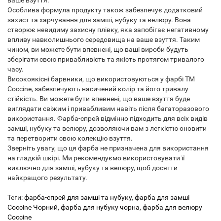
ваше взуття.
Особлива формула продукту також забезпечує додатковий
захист та харчування для замші, нубуку та велюру. Вона
створює невидиму захисну плівку, яка запобігає негативному
впливу навколишнього середовища на ваше взуття. Таким
чином, ви можете бути впевнені, що ваші вироби будуть
зберігати свою привабливість та якість протягом тривалого
часу.
Високоякісні барвники, що використовуються у фарбі ТМ
Coccine, забезпечують насичений колір та його тривалу
стійкість. Ви можете бути впевнені, що ваше взуття буде
виглядати свіжим і привабливим навіть після багаторазового
використання. Фарба-спрей відмінно підходить для всіх видів
замші, нубуку та велюру, дозволяючи вам з легкістю оновити
та перетворити свою колекцію взуття.
Зверніть увагу, що ця фарба не призначена для використання
на гладкій шкірі. Ми рекомендуємо використовувати її
виключно для замші, нубуку та велюру, щоб досягти
найкращого результату.
Теги:
фарба-спрей для замші та нубуку
,
фарба для замші
Coccine Чорний
,
фарба для нубуку чорна
,
фарба для велюру
Coccine