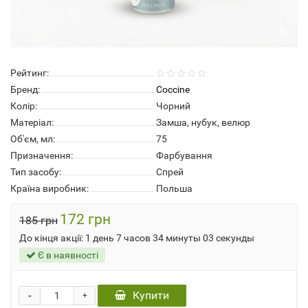
Рейтинг:
Бренд:
Coccine
Колір:
Чорний
Матеріал:
Замша, нубук, велюр
Об'єм, мл:
75
Призначення:
Фарбування
Тип засобу:
Спрей
Країна виробник:
Польша
172 грн
185 грн
До кінця акції:
1 день 7 часов 34 минуты 03 секунды
Є в наявності
-
Купити
+