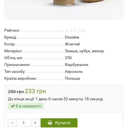
Рейтинг:
Бренд:
Coccine
Колір:
Жовтий
Матеріал:
Замша, нубук, велюр
Об'єм, мл:
250
Призначення:
Фарбування
Тип засобу:
Аерозоль
Країна виробник:
Польша
233 грн
250 грн
До кінця акції:
1 день 0 часов 52 минуты 18 секунд
Є в наявності
-
Купити
+