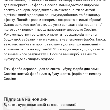
Не забувайте, що вибір основного кольору є важливим кроком
для використання фарби Coccine. Вам надається широкий
спектр кольорів, серед яких ви зможете знайти саме той
відтінок, який відповідає вашим уподобанням та бажаному
ефекту. Давайте разом створимо яскраві та стильні образи!
Однак важливо пам'ятати, що успіх залежить від правильної
підготовки поверхні перед нанесенням аерозолю Coccine.
Рекомендується ретельно очистити поверхню від пилу та
бруду, щоб забезпечити максимальне зчеплення фарби. Також
важливо пам'ятати про правильну відстань при нанесенні –
тримайте балон на відстані 20-25 см від поверхні, щоб досягти
оптимального результату. З Coccine ваш виріб із замші та
нубуку буде виглядати чудово!
Теги:
фарба-аерозоль для замші та нубуку
,
фарба для замші
Coccine жовтий
,
фарба для нубуку жовта
,
фарба для велюру
Coccine
Підписка на новини
Будьте в курсі нових акцій та спецпропозицій!