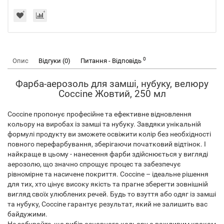
0
Опис
Відгуки (0)
Питання - Відповідь
Фарба-аерозоль для замші, нубуку, велюру
Coccine Жовтий, 250 мл
Coccine пропонує професійне та ефективне відновлення
кольору на виробах із замші та нубуку. Завдяки унікальній
формулі продукту ви зможете освіжити колір без необхідності
повного перефарбування, зберігаючи початковий відтінок. І
найкраще в цьому - нанесення фарби здійснюється у вигляді
аерозолю, що значно спрощує процес та забезпечує
рівномірне та насичене покриття. Coccine – ідеальне рішення
для тих, хто цінує високу якість та прагне зберегти зовнішній
вигляд своїх улюблених речей. Будь то взуття або одяг із замші
та нубуку, Coccine гарантує результат, який не залишить вас
байдужими.