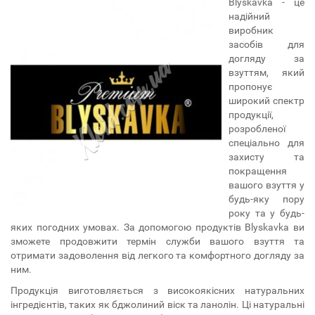
Blyskavka - це
надійний
виробник
засобів для
догляду за
взуттям, який
пропонує
широкий спектр
продукції,
розробленої
спеціально для
захисту та
покращення
вашого взуття у
будь-яку пору
року та у будь-
яких погодних умовах. За допомогою продуктів Blyskavka ви
зможете продовжити термін служби вашого взуття та
отримати задоволення від легкого та комфортного догляду за
ним.
Продукція виготовляється з високоякісних натуральних
інгредієнтів, таких як бджолиний віск та ланолін. Ці натуральні