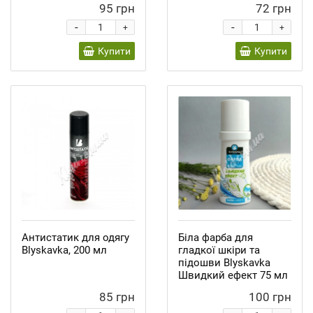
95 грн
72 грн
-
-
+
+
Купити
Купити
Антистатик для одягу
Біла фарба для
Blyskavka, 200 мл
гладкої шкіри та
підошви Blyskavka
Швидкий ефект 75 мл
85 грн
100 грн