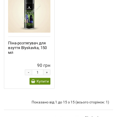
Піна-розтягувач для
взуття Blyskavka, 150
мл
90 грн
-
+
Купити
Показано від 1 до 15 з 15 (всього сторінок: 1)