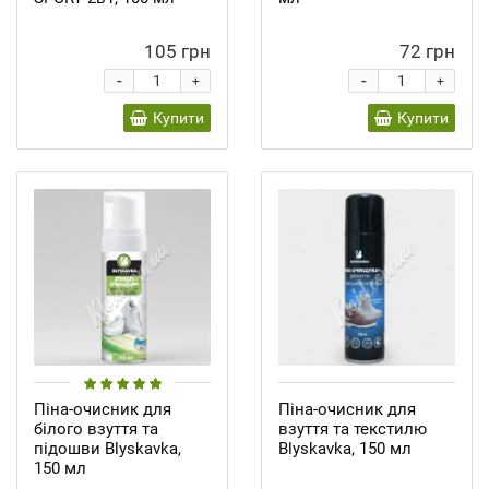
105 грн
72 грн
-
-
+
+
Купити
Купити
Піна-очисник для
Піна-очисник для
білого взуття та
взуття та текстилю
підошви Blyskavka,
Blyskavka, 150 мл
150 мл