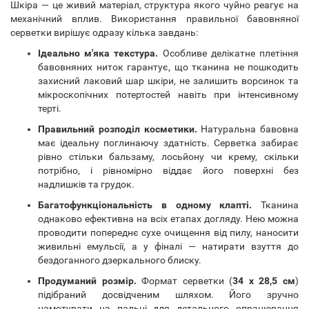
Шкіра — це живий матеріал, структура якого чуйно реагує на
механічний вплив. Використання правильної бавовняної
серветки вирішує одразу кілька завдань:
Ідеально м'яка текстура.
Особливе делікатне плетіння
бавовняних ниток гарантує, що тканина не пошкодить
захисний лаковий шар шкіри, не залишить ворсинок та
мікроскопічних потертостей навіть при інтенсивному
терті.
Правильний розподіл косметики.
Натуральна бавовна
має ідеальну поглинаючу здатність. Серветка забирає
рівно стільки бальзаму, лосьйону чи крему, скільки
потрібно, і рівномірно віддає його поверхні без
надлишків та грудок.
Багатофункціональність в одному клапті.
Тканина
однаково ефективна на всіх етапах догляду. Нею можна
проводити попереднє сухе очищення від пилу, наносити
живильні емульсії, а у фіналі — натирати взуття до
бездоганного дзеркального блиску.
Продуманий розмір.
Формат серветки (
34 x 28,5 см
)
підібраний досвідченим шляхом. Його зручно
намотувати на пальці для детального опрацювання