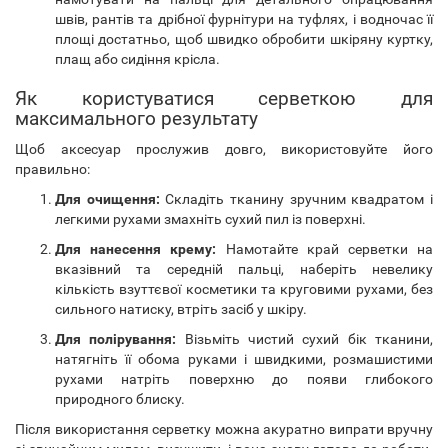
швів, рантів та дрібної фурнітури на туфлях, і водночас її
площі достатньо, щоб швидко обробити шкіряну куртку,
плащ або сидіння крісла.
Як користуватися серветкою для
максимального результату
Щоб аксесуар прослужив довго, використовуйте його
правильно:
Для очищення:
Складіть тканину зручним квадратом і
легкими рухами змахніть сухий пил із поверхні.
Для нанесення крему:
Намотайте край серветки на
вказівний та середній пальці, наберіть невелику
кількість взуттєвої косметики та круговими рухами, без
сильного натиску, втріть засіб у шкіру.
Для полірування:
Візьміть чистий сухий бік тканини,
натягніть її обома руками і швидкими, розмашистими
рухами натріть поверхню до появи глибокого
природного блиску.
Після використання серветку можна акуратно випрати вручну