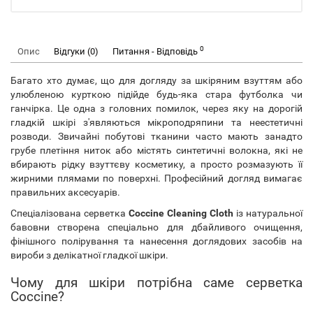
0
Опис
Відгуки (0)
Питання - Відповідь
Багато хто думає, що для догляду за шкіряним взуттям або
улюбленою курткою підійде будь-яка стара футболка чи
ганчірка. Це одна з головних помилок, через яку на дорогій
гладкій шкірі з'являються мікроподряпини та неестетичні
розводи. Звичайні побутові тканини часто мають занадто
грубе плетіння ниток або містять синтетичні волокна, які не
вбирають рідку взуттєву косметику, а просто розмазують її
жирними плямами по поверхні. Професійний догляд вимагає
правильних аксесуарів.
Спеціалізована серветка
Coccine Cleaning Cloth
із натуральної
бавовни створена спеціально для дбайливого очищення,
фінішного полірування та нанесення доглядових засобів на
вироби з делікатної гладкої шкіри.
Чому для шкіри потрібна саме серветка
Coccine?