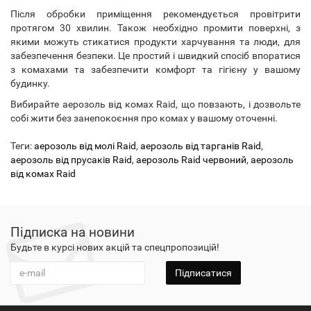
Після обробки приміщення рекомендується провітрити
протягом 30 хвилин. Також необхідно промити поверхні, з
якими можуть стикатися продукти харчування та люди, для
забезпечення безпеки. Це простий і швидкий спосіб впоратися
з комахами та забезпечити комфорт та гігієну у вашому
будинку.
Вибирайте аерозоль від комах Raid, що повзають, і дозвольте
собі жити без занепокоєння про комах у вашому оточенні.
Теги:
аерозоль від молі Raid
,
аерозоль від тарганів Raid
,
аерозоль від прусаків Raid
,
аерозоль Raid червоний
,
аерозоль
від комах Raid
Підписка на новини
Будьте в курсі нових акцій та спецпропозицій!
Підписатися