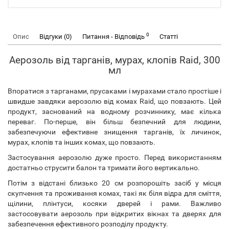
0
Опис
Відгуки (0)
Питання - Відповідь
Статті
Аерозоль від тарганів, мурах, клопів Raid, 300
мл
Впоратися з тарганами, прусаками і мурахами стало простіше і
швидше завдяки аерозолю від комах Raid, що повзають. Цей
продукт, заснований на водному розчиннику, має кілька
переваг. По-перше, він більш безпечний для людини,
забезпечуючи ефективне знищення тарганів, їх личинок,
мурах, клопів та інших комах, що повзають.
Застосування аерозолю дуже просто. Перед використанням
достатньо струсити балон та тримати його вертикально.
Потім з відстані близько 20 см розпорошіть засіб у місця
скупчення та проживання комах, такі як біля відра для сміття,
щілини, плінтуси, косяки дверей і рами. Важливо
застосовувати аерозоль при відкритих вікнах та дверях для
забезпечення ефективного розподілу продукту.