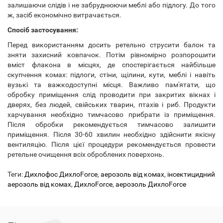
залишаючи слідів і не забруднюючи меблі або підлогу. До того
ж, засіб економічно витрачається.
Спосіб застосування:
Перед використанням досить ретельно струсити балон та
зняти захисний ковпачок. Потім рівномірно розпорошити
вміст флакона в місцях, де спостерігається найбільше
скупчення комах: підлоги, стіни, щілини, кути, меблі і навіть
вузькі та важкодоступні місця. Важливо пам'ятати, що
обробку приміщення слід проводити при закритих вікнах і
дверях, без людей, свійських тварин, птахів і риб. Продукти
харчування необхідно тимчасово прибрати із приміщення.
Після обробки рекомендується тимчасово залишити
приміщення. Після 30-60 хвилин необхідно здійснити якісну
вентиляцію. Після цієї процедури рекомендується провести
ретельне очищення всіх оброблених поверхонь.
Теги:
Дихлофос ДихлоForce
,
аерозоль від комах
,
інсектицидний
аерозоль від комах
,
ДихлоForce
,
аерозоль ДихлоForce