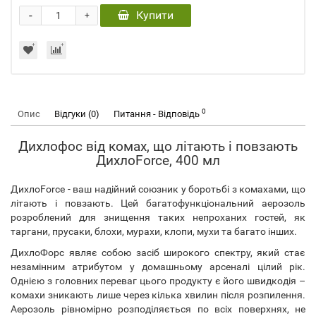
-
Купити
+
0
Опис
Відгуки (0)
Питання - Відповідь
Дихлофос від комах, що літають і повзають
ДихлоForce, 400 мл
ДихлоForce - ваш надійний союзник у боротьбі з комахами, що
літають і повзають. Цей багатофункціональний аерозоль
розроблений для знищення таких непроханих гостей, як
таргани, прусаки, блохи, мурахи, клопи, мухи та багато інших.
ДихлоФорс являє собою засіб широкого спектру, який стає
незамінним атрибутом у домашньому арсеналі цілий рік.
Однією з головних переваг цього продукту є його швидкодія –
комахи зникають лише через кілька хвилин після розпилення.
Аерозоль рівномірно розподіляється по всіх поверхнях, не